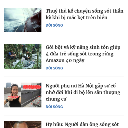
Thuỷ thủ kể chuyện sống sót thần
kỳ khi bị mắc kẹt trên biển
ĐỜI SỐNG
Gói bột và kỹ năng sinh tồn giúp
4 đứa trẻ sống sót trong rừng
Amazon 40 ngày
ĐỜI SỐNG
Người phụ nữ Hà Nội gặp sự cố
nhớ đời khi đi bộ lên sân thượng
chung cư
ĐỜI SỐNG
Hy hữu: Người đàn ông sống sót