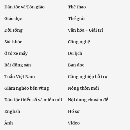
Dân tộc và Tôn giáo
Thể thao
Giáo dục
Thế giới
Đời sống
Văn hóa - Giải trí
Sức khỏe
Công nghệ
Ô tô xe máy
Du lịch
Bất động sản
Bạn đọc
Tuần Việt Nam
Công nghiệp hỗ trợ
Giảm nghèo bền vững
Nông thôn mới
Dân tộc thiểu số và miền núi
Nội dung chuyên đề
English
Hồ sơ
Ảnh
Video