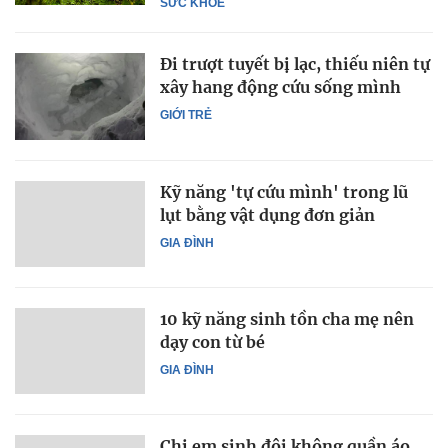
SỨC KHỎE
Đi trượt tuyết bị lạc, thiếu niên tự
xây hang động cứu sống mình
GIỚI TRẺ
Kỹ năng 'tự cứu mình' trong lũ
lụt bằng vật dụng đơn giản
GIA ĐÌNH
10 kỹ năng sinh tồn cha mẹ nên
dạy con từ bé
GIA ĐÌNH
Chị em sinh đôi không quần áo,