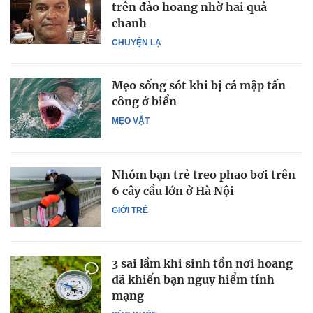
trên đảo hoang nhờ hai quả
chanh
CHUYỆN LẠ
Mẹo sống sót khi bị cá mập tấn
công ở biển
MẸO VẶT
Nhóm bạn trẻ treo phao bơi trên
6 cây cầu lớn ở Hà Nội
GIỚI TRẺ
3 sai lầm khi sinh tồn nơi hoang
dã khiến bạn nguy hiểm tính
mạng