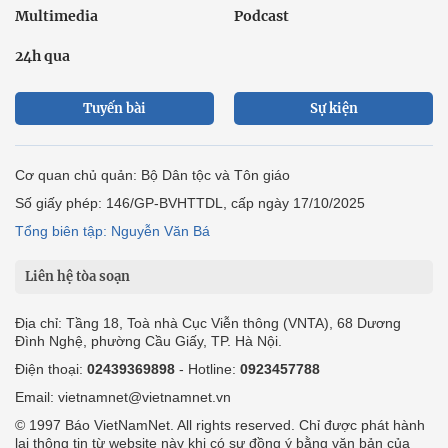
Multimedia
Podcast
24h qua
Tuyến bài
Sự kiện
Cơ quan chủ quản: Bộ Dân tộc và Tôn giáo
Số giấy phép: 146/GP-BVHTTDL, cấp ngày 17/10/2025
Tổng biên tập: Nguyễn Văn Bá
Liên hệ tòa soạn
Địa chỉ: Tầng 18, Toà nhà Cục Viễn thông (VNTA), 68 Dương
Đình Nghệ, phường Cầu Giấy, TP. Hà Nội.
Điện thoại:
02439369898
- Hotline:
0923457788
Email: vietnamnet@vietnamnet.vn
© 1997 Báo VietNamNet. All rights reserved. Chỉ được phát hành
lại thông tin từ website này khi có sự đồng ý bằng văn bản của