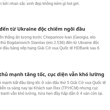
n bởi nhan sắc xinh đẹp không kém gì hot girl.
 đến từ Ukraine độc chiếm ngôi đầu
ến thắng ấn tượng trước Cheparinov Ivan (Georgia, elo
ỳ thủ Bogdanovich Stanilav (elo 2.536) đến từ Ukraine độc
i đầu bảng xếp hạng Giải Cờ vua Quốc tế HDBank sau 6
 thủ mạnh tăng tốc, cục diện vẫn khó lường
ủ mạnh bắt đầu tăng tốc ở ván đấu thứ 5 Giải Cờ vua Quốc tế
ễn ra sáng nay tại Khách sạn Rex (TP.HCM) nhưng cục
 tranh vẫn khó lường, hứa hẹn đầy hấp dẫn ở 4 ván còn lại.