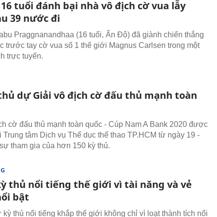
16 tuổi đánh bại nhà vô địch cờ vua lẫy
au 39 nước đi
u Praggnanandhaa (16 tuổi, Ấn Độ) đã giành chiến thắng
 trước tay cờ vua số 1 thế giới Magnus Carlsen trong một
ch trực tuyến.
 thủ dự Giải vô địch cờ đấu thủ mạnh toàn
ịch cờ đấu thủ mạnh toàn quốc - Cúp Nam A Bank 2020 được
ại Trung tâm Dịch vụ Thể dục thể thao TP.HCM từ ngày 19 -
 sự tham gia của hơn 150 kỳ thủ.
NG
kỳ thủ nổi tiếng thế giới vì tài năng và vẻ
ổi bật
ỳ thủ nổi tiếng khắp thế giới không chỉ vì loạt thành tích nổi