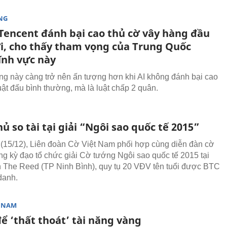
NG
 Tencent đánh bại cao thủ cờ vây hàng đầu
ới, cho thấy tham vọng của Trung Quốc
ĩnh vực này
ng này càng trở nên ấn tượng hơn khi AI không đánh bại cao
uật đấu bình thường, mà là luật chấp 2 quân.
hủ so tài tại giải “Ngôi sao quốc tế 2015”
(15/12), Liên đoàn Cờ Việt Nam phối hợp cùng diễn đàn cờ
g kỳ đạo tổ chức giải Cờ tướng Ngôi sao quốc tế 2015 tại
 The Reed (TP Ninh Bình), quy tụ 20 VĐV tên tuổi được BTC
danh.
T NAM
ể ‘thất thoát’ tài năng vàng