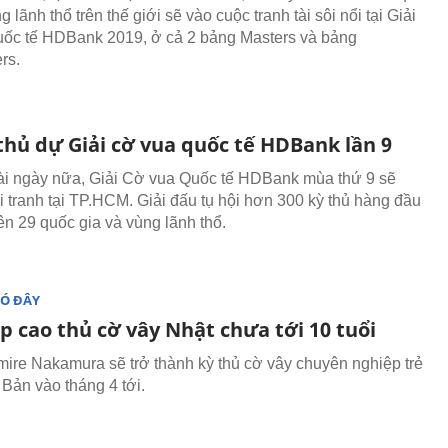
g lãnh thổ trên thế giới sẽ vào cuộc tranh tài sôi nổi tại Giải
ốc tế HDBank 2019, ở cả 2 bảng Masters và bảng
rs.
thủ dự Giải cờ vua quốc tế HDBank lần 9
ài ngày nữa, Giải Cờ vua Quốc tế HDBank mùa thứ 9 sẽ
 tranh tại TP.HCM. Giải đấu tụ hội hơn 300 kỳ thủ hàng đầu
rên 29 quốc gia và vùng lãnh thổ.
ĐÓ ĐÂY
p cao thủ cờ vây Nhật chưa tới 10 tuổi
ire Nakamura sẽ trở thành kỳ thủ cờ vây chuyên nghiệp trẻ
 Bản vào tháng 4 tới.