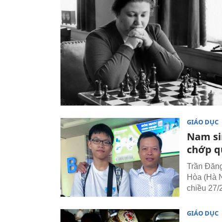
GIÁO DỤC
Nam si
chớp q
Trần Đăn
Hòa (Hà N
chiều 27/
GIÁO DỤC