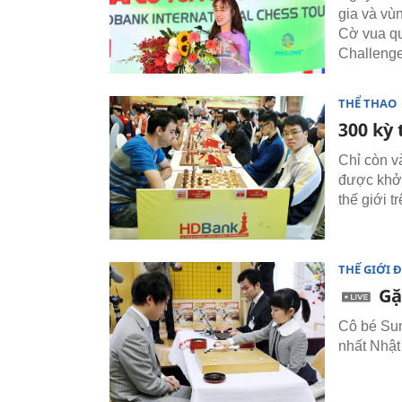
gia và vùn
Cờ vua qu
Challenge
THỂ THAO
300 kỳ 
Chỉ còn v
được khởi
thế giới t
THẾ GIỚI 
Gặ
Cô bé Sum
nhất Nhật