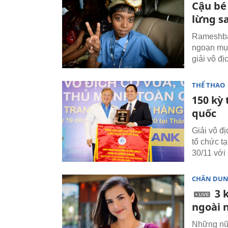
Cậu bé 
lừng s
Rameshbab
ngoạn mục
giải vô đị
THỂ THAO
150 kỳ
quốc
Giải vô đ
tổ chức t
30/11 với
CHÂN DU
3 
ngoài n
Những nữ k