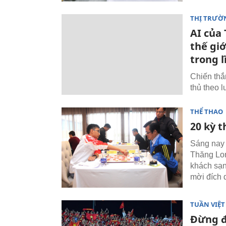
THỊ TRƯỜ
AI của
thế gi
trong l
Chiến thắ
thủ theo l
THỂ THAO
20 kỳ t
Sáng nay 
Thăng Lon
khách sạn
mời đích 
TUẦN VIỆ
Đừng đ