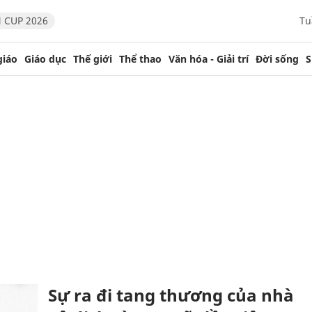
 CUP 2026
Tu
giáo
Giáo dục
Thế giới
Thể thao
Văn hóa - Giải trí
Đời sống
S
Sự ra đi tang thương của nhà