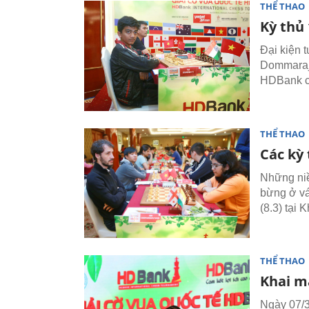
THỂ THAO
Kỳ thủ
Đại kiện 
Dommaraju
HDBank ch
THỂ THAO
Các kỳ
Những niề
bừng ở vá
(8.3) tại
THỂ THAO
Khai m
Ngày 07/3