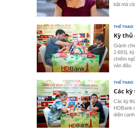
bật mà cò
THỂ THAO
Kỳ thủ
Giành chi
2.683), k
chiếm ngô
ván đấu.
THỂ THAO
Các kỳ
Các kỳ th
HDBank di
diện cạnh