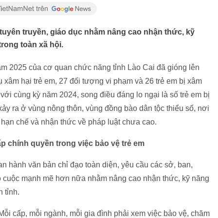
p tuyên truyền, giáo dục nhằm nâng cao nhận thức, kỹ
rong toàn xã hội.
ăm 2025 của cơ quan chức năng tỉnh Lào Cai đã gióng lên
ụ xâm hại trẻ em, 27 đối tượng vi phạm và 26 trẻ em bị xâm
 với cùng kỳ năm 2024, song điều đáng lo ngại là số trẻ em bị
 xảy ra ở vùng nông thôn, vùng đồng bào dân tộc thiểu số, nơi
rí hạn chế và nhận thức về pháp luật chưa cao.
p chính quyền trong việc bảo vệ trẻ em
n hành văn bản chỉ đạo toàn diện, yêu cầu các sở, ban,
ào cuộc mạnh mẽ hơn nữa nhằm nâng cao nhận thức, kỹ năng
n tỉnh.
Mỗi cấp, mỗi ngành, mỗi gia đình phải xem việc bảo vệ, chăm