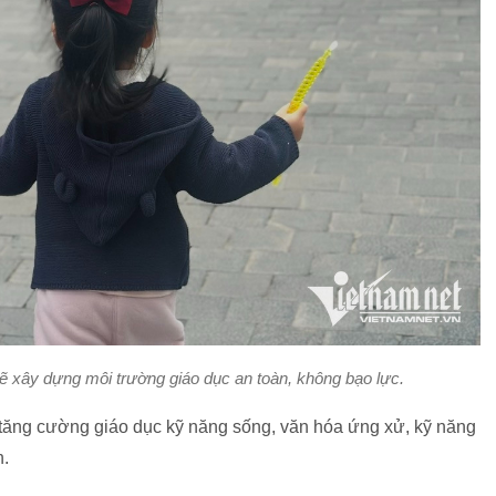
ẽ xây dựng môi trường giáo dục an toàn, không bạo lực.
tăng cường giáo dục kỹ năng sống, văn hóa ứng xử, kỹ năng
h.