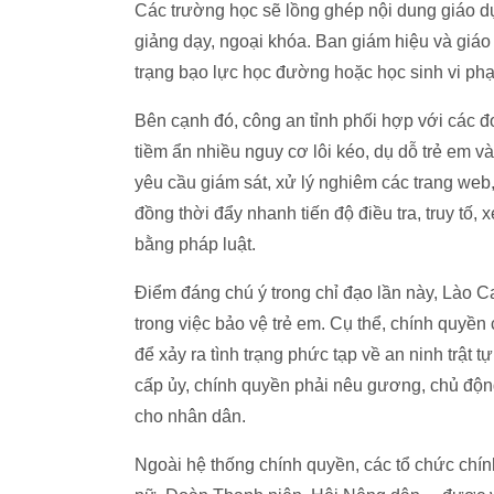
Các trường học sẽ lồng ghép nội dung giáo dụ
giảng dạy, ngoại khóa. Ban giám hiệu và giáo 
trạng bạo lực học đường hoặc học sinh vi phạ
Bên cạnh đó, công an tỉnh phối hợp với các đ
tiềm ẩn nhiều nguy cơ lôi kéo, dụ dỗ trẻ em 
yêu cầu giám sát, xử lý nghiêm các trang web, 
đồng thời đẩy nhanh tiến độ điều tra, truy tố,
bằng pháp luật.
Điểm đáng chú ý trong chỉ đạo lần này, Lào 
trong việc bảo vệ trẻ em. Cụ thể, chính quyền
để xảy ra tình trạng phức tạp về an ninh trật t
cấp ủy, chính quyền phải nêu gương, chủ động
cho nhân dân.
Ngoài hệ thống chính quyền, các tổ chức chính 