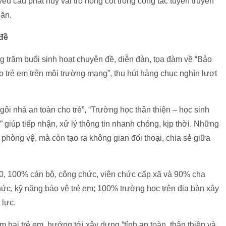
 cầu phát huy vai trò nòng cốt trong công tác tuyên truyền
hăn.
đề
 trăm buổi sinh hoạt chuyên đề, diễn đàn, tọa đàm về “Bảo
o trẻ em trên môi trường mạng”, thu hút hàng chục nghìn lượt
ôi nhà an toàn cho trẻ”, “Trường học thân thiện – học sinh
 giúp tiếp nhận, xử lý thông tin nhanh chóng, kịp thời. Những
phòng vệ, mà còn tạo ra không gian đối thoại, chia sẻ giữa
0, 100% cán bộ, công chức, viên chức cấp xã và 90% cha
ức, kỹ năng bảo vệ trẻ em; 100% trường học trên địa bàn xây
 lực.
 hại trẻ em, hướng tới xây dựng “tỉnh an toàn, thân thiện và