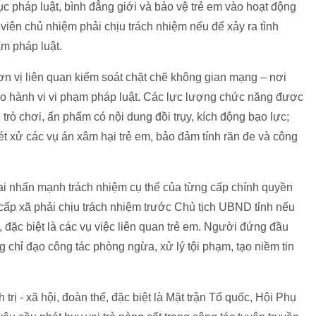
c pháp luật, bình đẳng giới và bảo vệ trẻ em vào hoạt động
viên chủ nhiệm phải chịu trách nhiệm nếu để xảy ra tình
m pháp luật.
ơn vị liên quan kiểm soát chặt chẽ không gian mạng – nơi
vào hành vi vi phạm pháp luật. Các lực lượng chức năng được
trò chơi, ấn phẩm có nội dung đồi trụy, kích động bạo lực;
 xét xử các vụ án xâm hại trẻ em, bảo đảm tính răn đe và công
Cai nhấn mạnh trách nhiệm cụ thể của từng cấp chính quyền
 cấp xã phải chịu trách nhiệm trước Chủ tịch UBND tỉnh nếu
ự, đặc biệt là các vụ việc liên quan trẻ em. Người đứng đầu
 chỉ đạo công tác phòng ngừa, xử lý tội phạm, tạo niềm tin
trị - xã hội, đoàn thể, đặc biệt là Mặt trận Tổ quốc, Hội Phụ