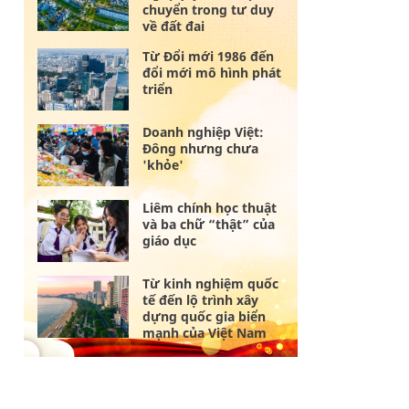
chuyển trong tư duy
về đất đai
Từ Đổi mới 1986 đến
đổi mới mô hình phát
triển
Doanh nghiệp Việt:
Đông nhưng chưa
'khỏe'
Liêm chính học thuật
và ba chữ “thật” của
giáo dục
Từ kinh nghiệm quốc
tế đến lộ trình xây
dựng quốc gia biển
mạnh của Việt Nam