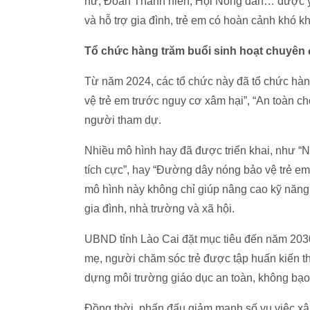
nữ, Đoàn Thanh niên, Hội Nông dân… được yêu
và hỗ trợ gia đình, trẻ em có hoàn cảnh khó k
Tổ chức hàng trăm buổi sinh hoạt chuyên 
Từ năm 2024, các tổ chức này đã tổ chức hàng
vệ trẻ em trước nguy cơ xâm hại”, “An toàn ch
người tham dự.
Nhiều mô hình hay đã được triển khai, như “Ng
tích cực”, hay “Đường dây nóng bảo vệ trẻ em”
mô hình này không chỉ giúp nâng cao kỹ năng 
gia đình, nhà trường và xã hội.
UBND tỉnh Lào Cai đặt mục tiêu đến năm 203
mẹ, người chăm sóc trẻ được tập huấn kiến th
dựng môi trường giáo dục an toàn, không bạo
Đồng thời, phấn đấu giảm mạnh số vụ việc xâm