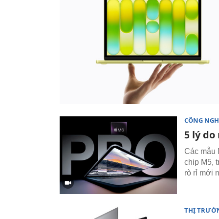
CÔNG NGH
5 lý d
Các mẫu M
chip M5, t
rò rỉ mới 
THỊ TRƯỜ