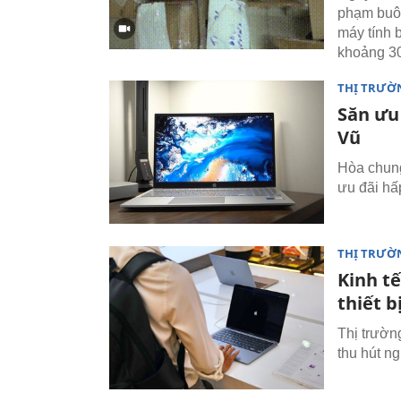
phạm buôn 
máy tính 
khoảng 30
THỊ TRƯỜ
Săn ưu
Vũ
Hòa chung
ưu đãi hấ
THỊ TRƯỜ
Kinh t
thiết b
Thị trườn
thu hút n