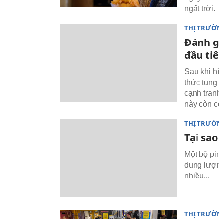
ngất trời.
THỊ TRƯỜ
Đánh g
đầu ti
Sau khi hì
thức tung 
cạnh tranh
này còn 
THỊ TRƯỜ
Tại sao
Một bộ pi
dung lượn
nhiều...
THỊ TRƯỜ