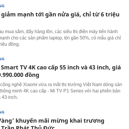
NG
giảm mạnh tới gần nửa giá, chỉ từ 6 triệu
ầu mua sắm, đẩy hàng tồn, các siêu thị điện máy tiến hành
mạnh cho các sản phẩm laptop, tới gần 50%, có mẫu giá chỉ
riệu đồng.
NG
Smart TV 4K cao cấp 55 inch và 43 inch, giá
9.990.000 đồng
công nghệ Xiaomi vừa ra mắt thị trường Việt Nam dòng sản
hông minh 4K cao cấp - Mi TV P1 Series với hai phiên bản
 43 inch.
NG
Vàng’ khuyến mãi mừng khai trương
 Trần Phát Thủ Đức