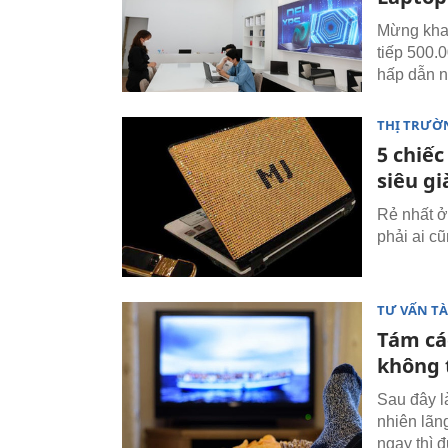
Mừng khai
tiếp 500.
hấp dẫn nh
THỊ TRƯỜ
5 chiếc
siêu gi
Rẻ nhất ở
phải ai c
TƯ VẤN TÀ
Tám các
không 
Sau đây l
nhiên lãn
ngay thì 