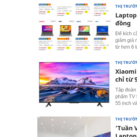
THỊ TRƯỜ
Laptop 
đồng
Để kích c
giảm giá 
từ hơn 6 t
THỊ TRƯỜ
Xiaomi 
chỉ từ 
Tập đoàn 
phẩm TV t
55 inch và
THỊ TRƯỜ
‘Tuần 
Laptop