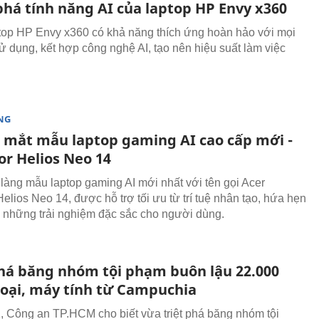
há tính năng AI của laptop HP Envy x360
top HP Envy x360 có khả năng thích ứng hoàn hảo với mọi
ử dụng, kết hợp công nghệ AI, tạo nên hiệu suất làm việc
NG
a mắt mẫu laptop gaming AI cao cấp mới -
or Helios Neo 14
h làng mẫu laptop gaming AI mới nhất với tên gọi Acer
elios Neo 14, được hỗ trợ tối ưu từ trí tuệ nhân tạo, hứa hẹn
những trải nghiệm đặc sắc cho người dùng.
phá băng nhóm tội phạm buôn lậu 22.000
hoại, máy tính từ Campuchia
, Công an TP.HCM cho biết vừa triệt phá băng nhóm tội