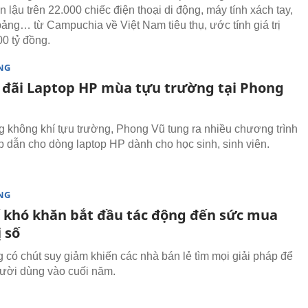
lậu trên 22.000 chiếc điện thoại di động, máy tính xách tay,
bảng… từ Campuchia về Việt Nam tiêu thụ, ước tính giá trị
0 tỷ đồng.
NG
 đãi Laptop HP mùa tựu trường tại Phong
 không khí tựu trường, Phong Vũ tung ra nhiều chương trình
p dẫn cho dòng laptop HP dành cho học sinh, sinh viên.
NG
ế khó khăn bắt đầu tác động đến sức mua
ị số
g có chút suy giảm khiến các nhà bán lẻ tìm mọi giải pháp để
gười dùng vào cuối năm.