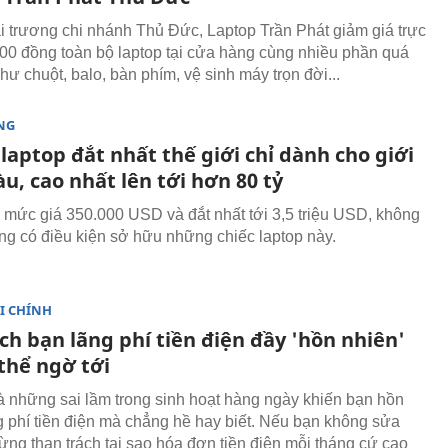
 trương chi nhánh Thủ Đức, Laptop Trần Phát giảm giá trực
000 đồng toàn bộ laptop tại cửa hàng cùng nhiều phần quá
ư chuột, balo, bàn phím, vệ sinh máy trọn đời...
NG
 laptop đắt nhất thế giới chỉ dành cho giới
àu, cao nhất lên tới hơn 80 tỷ
 mức giá 350.000 USD và đắt nhất tới 3,5 triệu USD, không
ũng có điều kiện sở hữu những chiếc laptop này.
I CHÍNH
h bạn lãng phí tiền điện đầy 'hồn nhiên'
thể ngờ tới
à những sai lầm trong sinh hoạt hàng ngày khiến bạn hồn
g phí tiền điện mà chẳng hề hay biết. Nếu bạn không sửa
đừng than trách tại sao hóa đơn tiền điện mỗi tháng cứ cao