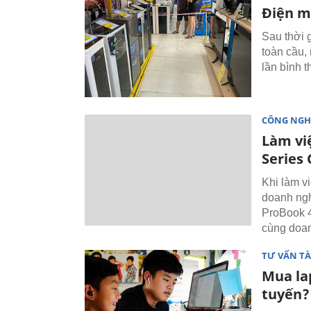
Điện m
Sau thời 
toàn cầu,
lần bình 
CÔNG NGH
Làm vi
Series 
Khi làm vi
doanh ngh
ProBook 4
cùng doan
TƯ VẤN TÀ
Mua la
tuyến?