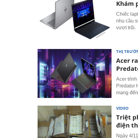
Khám p
Chiếc lap
nhu cầu s
vượt trội.
THỊ TRƯỜ
Acer r
Predat
Acer trìn
Predator H
mang đến 
VIDEO
Triệt 
điện t
Ngày 4/11