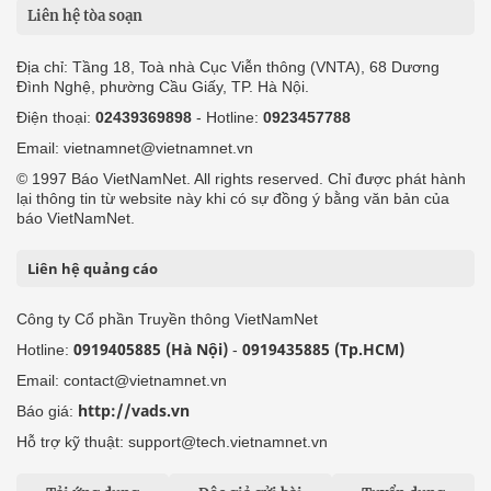
Liên hệ tòa soạn
Địa chỉ: Tầng 18, Toà nhà Cục Viễn thông (VNTA), 68 Dương
Đình Nghệ, phường Cầu Giấy, TP. Hà Nội.
Điện thoại:
02439369898
- Hotline:
0923457788
Email: vietnamnet@vietnamnet.vn
© 1997 Báo VietNamNet. All rights reserved. Chỉ được phát hành
lại thông tin từ website này khi có sự đồng ý bằng văn bản của
báo VietNamNet.
Liên hệ quảng cáo
Công ty Cổ phần Truyền thông VietNamNet
0919405885 (Hà Nội)
0919435885 (Tp.HCM)
Hotline:
-
Email: contact@vietnamnet.vn
http://vads.vn
Báo giá:
Hỗ trợ kỹ thuật: support@tech.vietnamnet.vn