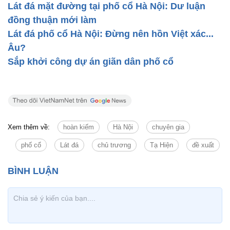
Lát đá mặt đường tại phố cổ Hà Nội: Dư luận
đồng thuận mới làm
Lát đá phố cổ Hà Nội: Đừng nên hồn Việt xác...
Âu?
Sắp khởi công dự án giãn dân phố cổ
Xem thêm về:
hoàn kiếm
Hà Nội
chuyên gia
phố cổ
Lát đá
chủ trương
Tạ Hiện
đề xuất