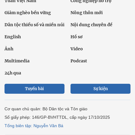
Tuần Việt Nam
Công nghiệp hỗ trợ
Giảm nghèo bền vững
Nông thôn mới
Dân tộc thiểu số và miền núi
Nội dung chuyên đề
English
Hồ sơ
Ảnh
Video
Multimedia
Podcast
24h qua
Tuyến bài
Sự kiện
Cơ quan chủ quản: Bộ Dân tộc và Tôn giáo
Số giấy phép: 146/GP-BVHTTDL, cấp ngày 17/10/2025
Tổng biên tập: Nguyễn Văn Bá