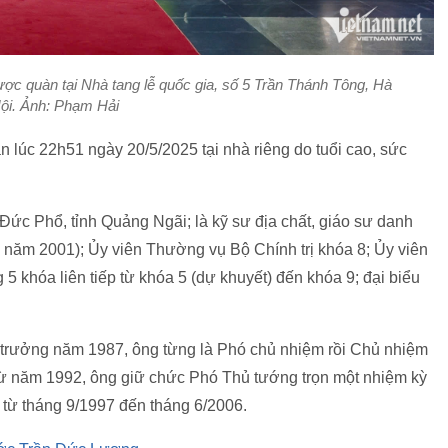
ợc quàn tại Nhà tang lễ quốc gia, số 5 Trần Thánh Tông, Hà
ội. Ảnh: Phạm Hải
lúc 22h51 ngày 20/5/2025 tại nhà riêng do tuổi cao, sức
ức Phổ, tỉnh Quảng Ngãi; là kỹ sư địa chất, giáo sư danh
năm 2001); Ủy viên Thường vụ Bộ Chính trị khóa 8; Ủy viên
5 khóa liên tiếp từ khóa 5 (dự khuyết) đến khóa 9; đại biểu
 trưởng năm 1987, ông từng là Phó chủ nhiệm rồi Chủ nhiệm
Từ năm 1992, ông giữ chức Phó Thủ tướng trọn một nhiệm kỳ
 từ tháng 9/1997 đến tháng 6/2006.