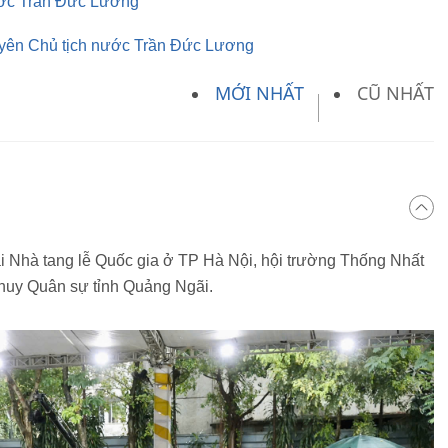
ước Trần Đức Lương
guyên Chủ tịch nước Trần Đức Lương
MỚI NHẤT
CŨ NHẤT
ại Nhà tang lễ Quốc gia ở TP Hà Nội, hội trường Thống Nhất
huy Quân sự tỉnh Quảng Ngãi.