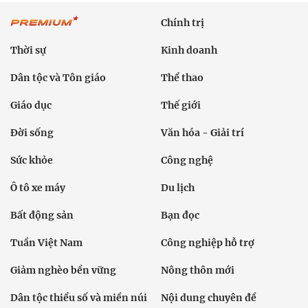
Chính trị
Thời sự
Kinh doanh
Dân tộc và Tôn giáo
Thể thao
Giáo dục
Thế giới
Đời sống
Văn hóa - Giải trí
Sức khỏe
Công nghệ
Ô tô xe máy
Du lịch
Bất động sản
Bạn đọc
Tuần Việt Nam
Công nghiệp hỗ trợ
Giảm nghèo bền vững
Nông thôn mới
Dân tộc thiểu số và miền núi
Nội dung chuyên đề