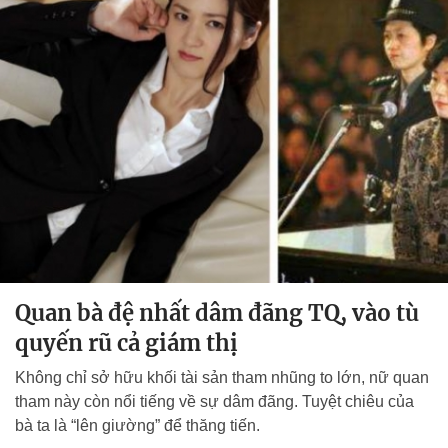
Quan bà đệ nhất dâm đãng TQ, vào tù
quyến rũ cả giám thị
Không chỉ sở hữu khối tài sản tham nhũng to lớn, nữ quan
tham này còn nổi tiếng về sự dâm đãng. Tuyệt chiêu của
bà ta là “lên giường” để thăng tiến.