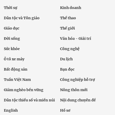
Thời sự
Kinh doanh
Dân tộc và Tôn giáo
Thể thao
Giáo dục
Thế giới
Đời sống
Văn hóa - Giải trí
Sức khỏe
Công nghệ
Ô tô xe máy
Du lịch
Bất động sản
Bạn đọc
Tuần Việt Nam
Công nghiệp hỗ trợ
Giảm nghèo bền vững
Nông thôn mới
Dân tộc thiểu số và miền núi
Nội dung chuyên đề
English
Hồ sơ