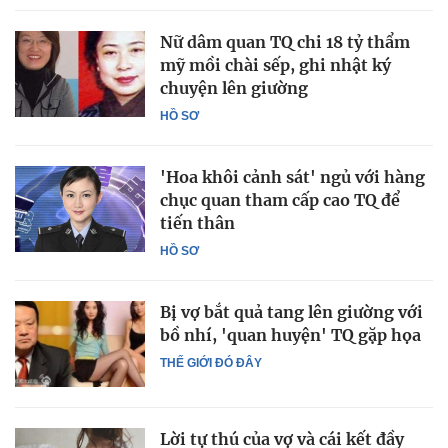
Nữ dâm quan TQ chi 18 tỷ thẩm
mỹ mồi chài sếp, ghi nhật ký
chuyện lên giường
HỒ SƠ
'Hoa khôi cảnh sát' ngủ với hàng
chục quan tham cấp cao TQ để
tiến thân
HỒ SƠ
Bị vợ bắt quả tang lên giường với
bồ nhí, 'quan huyện' TQ gặp họa
THẾ GIỚI ĐÓ ĐÂY
Lời tự thú của vợ và cái kết đầy