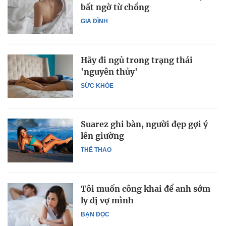
bất ngờ từ chồng
GIA ĐÌNH
Hãy đi ngủ trong trạng thái
'nguyên thủy'
SỨC KHỎE
Suarez ghi bàn, người đẹp gợi ý
lên giường
THỂ THAO
Tôi muốn công khai để anh sớm
ly dị vợ mình
BẠN ĐỌC