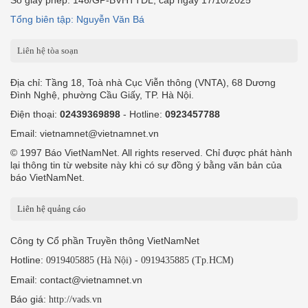
Số giấy phép: 146/GP-BVHTTDL, cấp ngày 17/10/2025
Tổng biên tập: Nguyễn Văn Bá
Liên hệ tòa soạn
Địa chỉ: Tầng 18, Toà nhà Cục Viễn thông (VNTA), 68 Dương
Đình Nghệ, phường Cầu Giấy, TP. Hà Nội.
Điện thoại:
02439369898
- Hotline:
0923457788
Email: vietnamnet@vietnamnet.vn
© 1997 Báo VietNamNet. All rights reserved. Chỉ được phát hành
lại thông tin từ website này khi có sự đồng ý bằng văn bản của
báo VietNamNet.
Liên hệ quảng cáo
Công ty Cổ phần Truyền thông VietNamNet
Hotline:
-
0919405885 (Hà Nội)
0919435885 (Tp.HCM)
Email: contact@vietnamnet.vn
Báo giá:
http://vads.vn