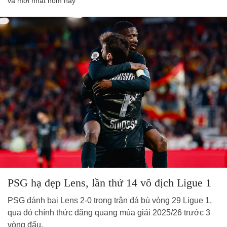
và mới nhất hôm nay
PSG hạ đẹp Lens, lần thứ 14 vô địch Ligue 1
PSG đánh bại Lens 2-0 trong trận đá bù vòng 29 Ligue 1,
qua đó chính thức đăng quang mùa giải 2025/26 trước 3
vòng đấu.