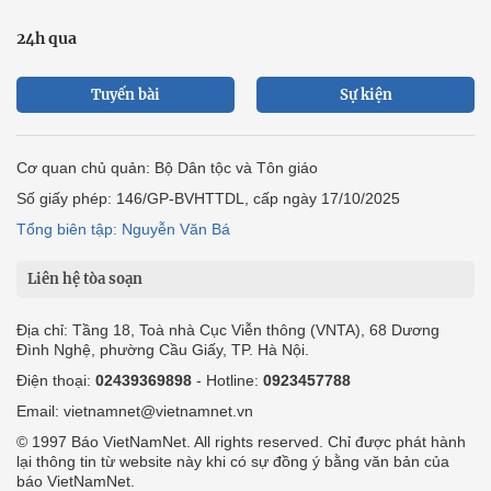
24h qua
Tuyến bài
Sự kiện
Cơ quan chủ quản: Bộ Dân tộc và Tôn giáo
Số giấy phép: 146/GP-BVHTTDL, cấp ngày 17/10/2025
Tổng biên tập: Nguyễn Văn Bá
Liên hệ tòa soạn
Địa chỉ: Tầng 18, Toà nhà Cục Viễn thông (VNTA), 68 Dương
Đình Nghệ, phường Cầu Giấy, TP. Hà Nội.
Điện thoại:
02439369898
- Hotline:
0923457788
Email: vietnamnet@vietnamnet.vn
© 1997 Báo VietNamNet. All rights reserved. Chỉ được phát hành
lại thông tin từ website này khi có sự đồng ý bằng văn bản của
báo VietNamNet.