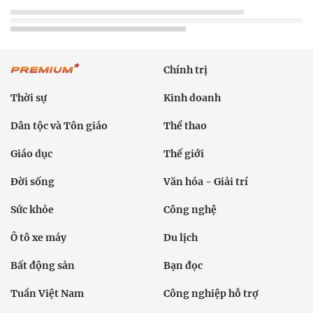
Chính trị
Thời sự
Kinh doanh
Dân tộc và Tôn giáo
Thể thao
Giáo dục
Thế giới
Đời sống
Văn hóa - Giải trí
Sức khỏe
Công nghệ
Ô tô xe máy
Du lịch
Bất động sản
Bạn đọc
Tuần Việt Nam
Công nghiệp hỗ trợ