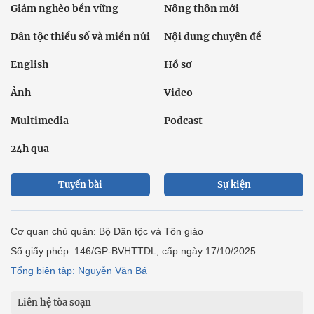
Giảm nghèo bền vững
Nông thôn mới
Dân tộc thiểu số và miền núi
Nội dung chuyên đề
English
Hồ sơ
Ảnh
Video
Multimedia
Podcast
24h qua
Tuyến bài
Sự kiện
Cơ quan chủ quản: Bộ Dân tộc và Tôn giáo
Số giấy phép: 146/GP-BVHTTDL, cấp ngày 17/10/2025
Tổng biên tập: Nguyễn Văn Bá
Liên hệ tòa soạn