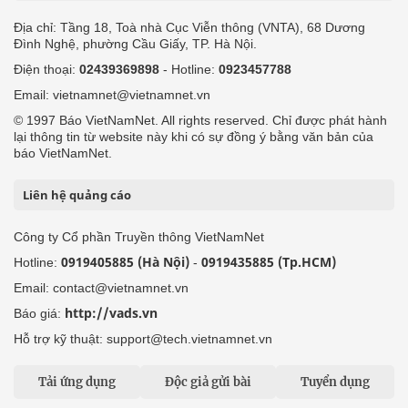
Địa chỉ: Tầng 18, Toà nhà Cục Viễn thông (VNTA), 68 Dương
Đình Nghệ, phường Cầu Giấy, TP. Hà Nội.
Điện thoại:
02439369898
- Hotline:
0923457788
Email: vietnamnet@vietnamnet.vn
© 1997 Báo VietNamNet. All rights reserved. Chỉ được phát hành
lại thông tin từ website này khi có sự đồng ý bằng văn bản của
báo VietNamNet.
Liên hệ quảng cáo
Công ty Cổ phần Truyền thông VietNamNet
0919405885 (Hà Nội)
0919435885 (Tp.HCM)
Hotline:
-
Email: contact@vietnamnet.vn
http://vads.vn
Báo giá:
Hỗ trợ kỹ thuật: support@tech.vietnamnet.vn
Tải ứng dụng
Độc giả gửi bài
Tuyển dụng