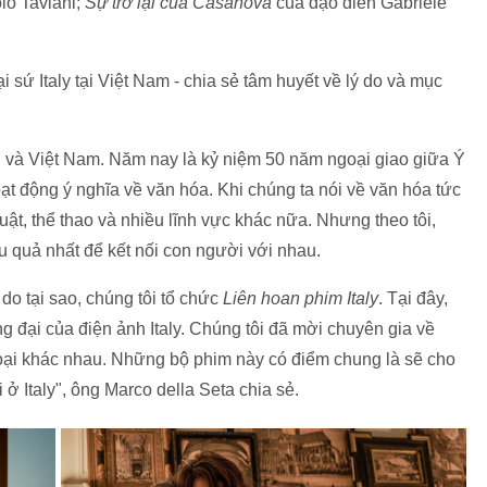
lo Taviani;
Sự trở lại của Casanova
của đạo diễn Gabriele
 sứ Italy tại Việt Nam - chia sẻ tâm huyết về lý do và mục
Ý và Việt Nam. Năm nay là kỷ niệm 50 năm ngoại giao giữa Ý
oạt động ý nghĩa về văn hóa. Khi chúng ta nói về văn hóa tức
uật, thể thao và nhiều lĩnh vực khác nữa. Nhưng theo tôi,
u quả nhất để kết nối con người với nhau.
ý do tại sao, chúng tôi tổ chức
Liên hoan phim Italy
. Tại đây,
 đại của điện ảnh Italy. Chúng tôi đã mời chuyên gia về
loại khác nhau. Những bộ phim này có điểm chung là sẽ cho
ở Italy", ông Marco della Seta chia sẻ.