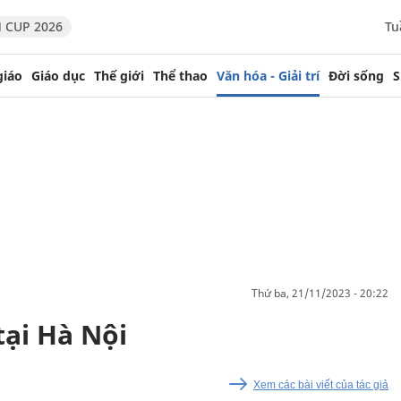
 CUP 2026
Tu
giáo
Giáo dục
Thế giới
Thể thao
Văn hóa - Giải trí
Đời sống
S
thứ ba, 21/11/2023 - 20:22
tại Hà Nội
Xem các bài viết của tác giả