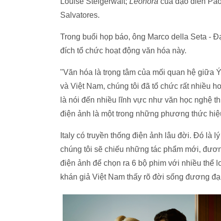
Louise Steigerwalt;
Leonora
của đạo diễn Pao
Salvatores.
Trong buổi họp báo, ông Marco della Seta - Đại
đích tổ chức hoạt động văn hóa này.
"Văn hóa là trọng tâm của mối quan hệ giữa 
và Việt Nam, chúng tôi đã tổ chức rất nhiều h
là nói đến nhiều lĩnh vực như văn học nghệ th
điện ảnh là một trong những phương thức hiệ
Italy có truyền thống điện ảnh lâu đời. Đó là l
chúng tôi sẽ chiếu những tác phẩm mới, đương
điện ảnh để chọn ra 6 bộ phim với nhiều thể 
khán giả Việt Nam thấy rõ đời sống đương đại 