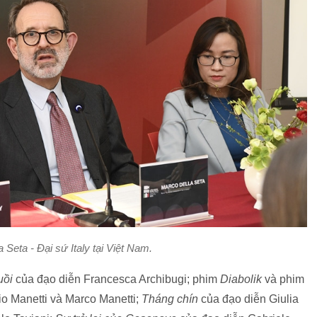
Seta - Đại sứ Italy tại Việt Nam.
uồi
của đạo diễn Francesca Archibugi; phim
Diabolik
và phim
o Manetti và Marco Manetti;
Tháng chín
của đạo diễn Giulia