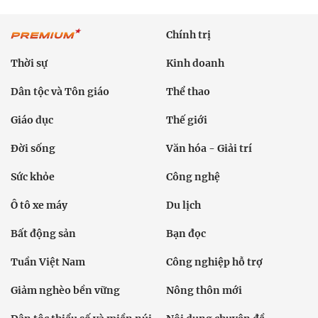
Chính trị
Thời sự
Kinh doanh
Dân tộc và Tôn giáo
Thể thao
Giáo dục
Thế giới
Đời sống
Văn hóa - Giải trí
Sức khỏe
Công nghệ
Ô tô xe máy
Du lịch
Bất động sản
Bạn đọc
Tuần Việt Nam
Công nghiệp hỗ trợ
Giảm nghèo bền vững
Nông thôn mới