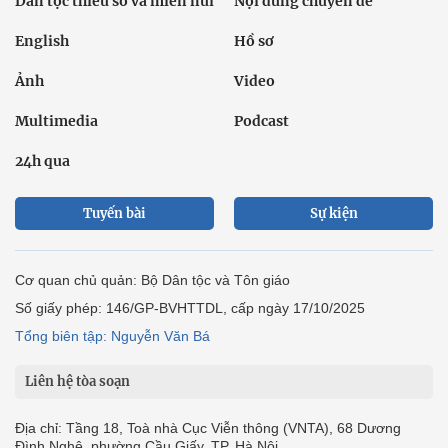
Dân tộc thiểu số và miền núi
Nội dung chuyên đề
English
Hồ sơ
Ảnh
Video
Multimedia
Podcast
24h qua
Tuyến bài
Sự kiện
Cơ quan chủ quản: Bộ Dân tộc và Tôn giáo
Số giấy phép: 146/GP-BVHTTDL, cấp ngày 17/10/2025
Tổng biên tập: Nguyễn Văn Bá
Liên hệ tòa soạn
Địa chỉ: Tầng 18, Toà nhà Cục Viễn thông (VNTA), 68 Dương
Đình Nghệ, phường Cầu Giấy, TP. Hà Nội.