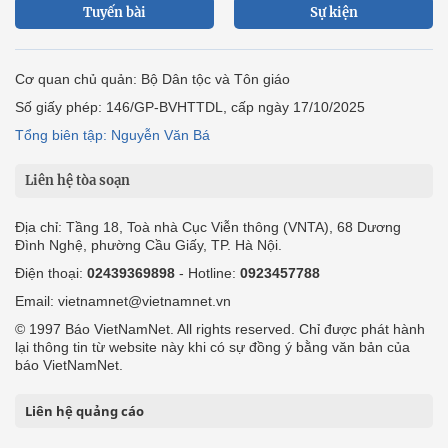
Tuyến bài
Sự kiện
Cơ quan chủ quản: Bộ Dân tộc và Tôn giáo
Số giấy phép: 146/GP-BVHTTDL, cấp ngày 17/10/2025
Tổng biên tập: Nguyễn Văn Bá
Liên hệ tòa soạn
Địa chỉ: Tầng 18, Toà nhà Cục Viễn thông (VNTA), 68 Dương
Đình Nghệ, phường Cầu Giấy, TP. Hà Nội.
Điện thoại:
02439369898
- Hotline:
0923457788
Email: vietnamnet@vietnamnet.vn
© 1997 Báo VietNamNet. All rights reserved. Chỉ được phát hành
lại thông tin từ website này khi có sự đồng ý bằng văn bản của
báo VietNamNet.
Liên hệ quảng cáo