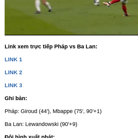
Link xem trực tiếp Pháp vs Ba Lan:
LINK 1
LINK 2
LINK 3
Ghi bàn:
Pháp: Giroud (44'), Mbappe (75', 90'+1)
Ba Lan: Lewandowski (90'+9)
Đội hình xuất phát: