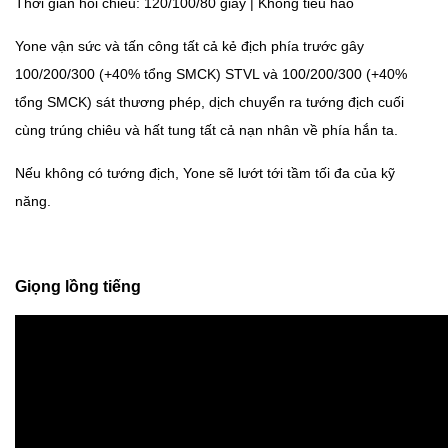
Thời gian hồi chiêu: 120/100/80 giây | Không tiêu hao
Yone vận sức và tấn công tất cả kẻ địch phía trước gây
100/200/300 (+40% tổng SMCK) STVL và 100/200/300 (+40%
tổng SMCK) sát thương phép, dịch chuyển ra tướng địch cuối
cùng trúng chiêu và hất tung tất cả nạn nhân về phía hắn ta.
Nếu không có tướng địch, Yone sẽ lướt tới tầm tối đa của kỹ
năng.
Giọng lồng tiếng