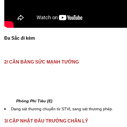
Đa Sắc đi kèm
2/ CÂN BẰNG SỨC MẠNH TƯỚNG
Phóng Phi Tiêu (E)
Dạng sát thương chuyển từ STVL sang sát thương phép.
3/ CẬP NHẬT ĐẤU TRƯỜNG CHÂN LÝ
Tộc Thời Không
4 tướng: Thời gian hồi lại tốc độ đánh giảm từ 3.5 xuống 3