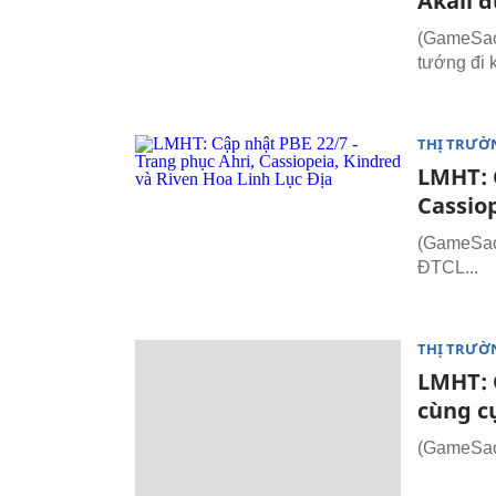
Akali 
(GameSao.
tướng đi 
THỊ TRƯỜ
LMHT: 
Cassiop
(GameSao
ĐTCL...
THỊ TRƯỜ
LMHT: C
cùng c
(GameSao.