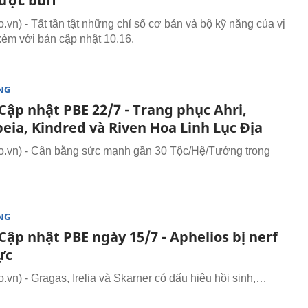
được buff
vn) - Tất tần tật những chỉ số cơ bản và bộ kỹ năng của vị
kèm với bản cập nhật 10.16.
NG
Cập nhật PBE 22/7 - Trang phục Ahri,
eia, Kindred và Riven Hoa Linh Lục Địa
.vn) - Cân bằng sức mạnh gần 30 Tộc/Hệ/Tướng trong
NG
ập nhật PBE ngày 15/7 - Aphelios bị nerf
ực
vn) - Gragas, Irelia và Skarner có dấu hiệu hồi sinh,…