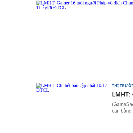
THỊ TRƯỜ
LMHT: 
(GameSao.
cân bằng.