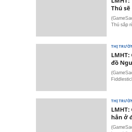
LMHT: 
Thú sẽ
(GameSao.
Thú sắp r
THỊ TRƯỜ
LMHT: C
đồ Ngu
(GameSao.
Fiddlestick
THỊ TRƯỜ
LMHT: 
hẳn ở 
(GameSao.