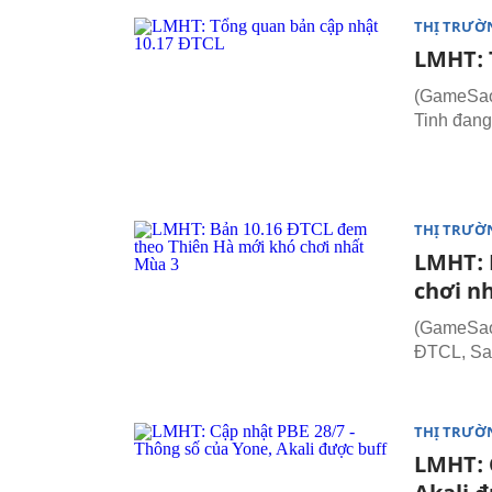
THỊ TRƯỜ
LMHT: 
(GameSao.
Tinh đang 
THỊ TRƯỜ
LMHT: 
chơi n
(GameSao.
ĐTCL, Sa
THỊ TRƯỜ
LMHT: 