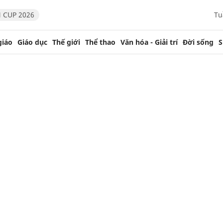
 CUP 2026
Tu
giáo
Giáo dục
Thế giới
Thể thao
Văn hóa - Giải trí
Đời sống
S