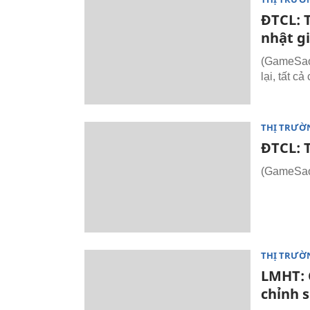
ĐTCL: T
nhật g
(GameSao
lại, tất 
THỊ TRƯỜ
ĐTCL: T
(GameSao.
THỊ TRƯỜ
LMHT: C
chỉnh s