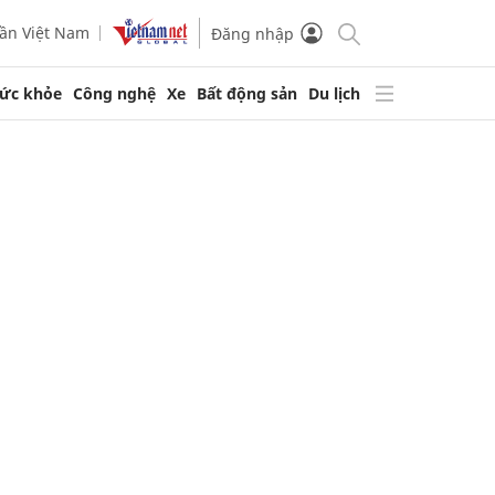
ần Việt Nam
Đăng nhập
ức khỏe
Công nghệ
Xe
Bất động sản
Du lịch