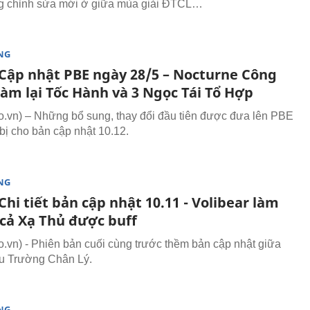
ng chỉnh sửa mới ở giữa mùa giải ĐTCL…
NG
Cập nhật PBE ngày 28/5 – Nocturne Công
làm lại Tốc Hành và 3 Ngọc Tái Tổ Hợp
vn) – Những bổ sung, thay đổi đầu tiên được đưa lên PBE
bị cho bản cập nhật 10.12.
NG
hi tiết bản cập nhật 10.11 - Volibear làm
t cả Xạ Thủ được buff
vn) - Phiên bản cuối cùng trước thềm bản cập nhật giữa
u Trường Chân Lý.
NG