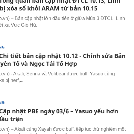
Tổng quan bản cập nhật ĐTCL 10.13, Linh
 bị xóa sổ khỏi ARAM từ bản 10.15
vn) – Bản cập nhật lớn đầu tiên ở giữa Mùa 3 ĐTCL, Linh
ời xa Vực Gió Hú.
NG
hi tiết bản cập nhật 10.12 - Chỉnh sửa Bản
yên Tố và Ngọc Tái Tổ Hợp
vn) - Akali, Senna và Volibear được buff, Yasuo cùng
s bị nerf,...
NG
Cập nhật PBE ngày 03/6 – Yasuo yếu hơn
đầu trận
vn) – Akali cùng Xayah được buff, tiếp tục thử nghiệm một