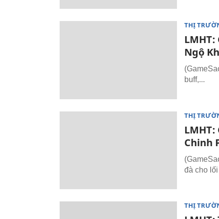
THỊ TRƯỜ
LMHT: C
Ngộ Kh
(GameSao.
buff,...
THỊ TRƯỜ
LMHT: C
Chinh 
(GameSao.
đà cho lố
THỊ TRƯỜ