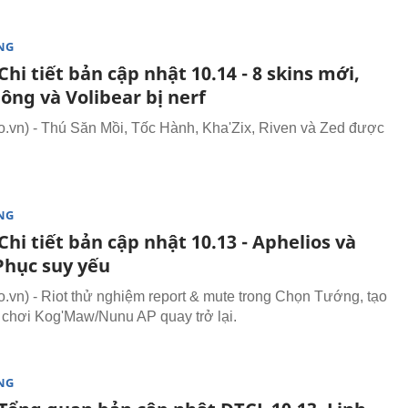
NG
hi tiết bản cập nhật 10.14 - 8 skins mới,
ông và Volibear bị nerf
vn) - Thú Săn Mồi, Tốc Hành, Kha'Zix, Riven và Zed được
NG
hi tiết bản cập nhật 10.13 - Aphelios và
Phục suy yếu
vn) - Riot thử nghiệm report & mute trong Chọn Tướng, tạo
i chơi Kog'Maw/Nunu AP quay trở lại.
NG