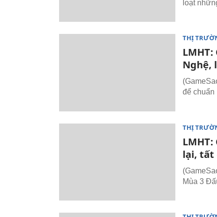
loạt nhữ
THỊ TRƯỜ
LMHT: 
Nghệ, 
(GameSao.
để chuẩn 
THỊ TRƯỜ
LMHT: C
lại, tấ
(GameSao.
Mùa 3 Đấ
THỊ TRƯỜ