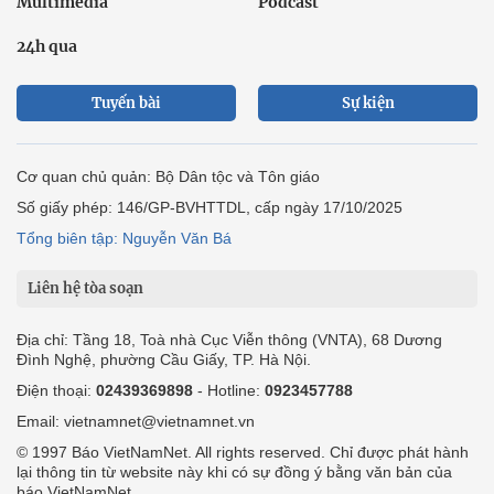
Multimedia
Podcast
24h qua
Tuyến bài
Sự kiện
Cơ quan chủ quản: Bộ Dân tộc và Tôn giáo
Số giấy phép: 146/GP-BVHTTDL, cấp ngày 17/10/2025
Tổng biên tập: Nguyễn Văn Bá
Liên hệ tòa soạn
Địa chỉ: Tầng 18, Toà nhà Cục Viễn thông (VNTA), 68 Dương
Đình Nghệ, phường Cầu Giấy, TP. Hà Nội.
Điện thoại:
02439369898
- Hotline:
0923457788
Email: vietnamnet@vietnamnet.vn
© 1997 Báo VietNamNet. All rights reserved. Chỉ được phát hành
lại thông tin từ website này khi có sự đồng ý bằng văn bản của
báo VietNamNet.