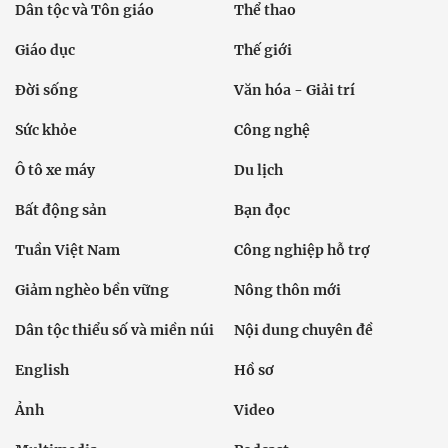
Dân tộc và Tôn giáo
Thể thao
Giáo dục
Thế giới
Đời sống
Văn hóa - Giải trí
Sức khỏe
Công nghệ
Ô tô xe máy
Du lịch
Bất động sản
Bạn đọc
Tuần Việt Nam
Công nghiệp hỗ trợ
Giảm nghèo bền vững
Nông thôn mới
Dân tộc thiểu số và miền núi
Nội dung chuyên đề
English
Hồ sơ
Ảnh
Video