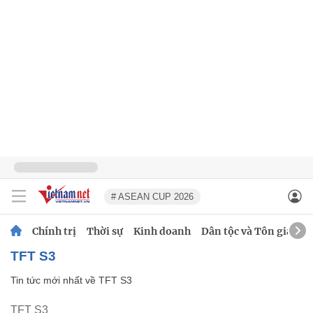
# ASEAN CUP 2026
Chính trị
Thời sự
Kinh doanh
Dân tộc và Tôn giáo
TFT S3
Tin tức mới nhất về
TFT S3
TFT S3