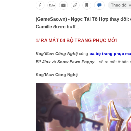
(GameSao.vn) - Ngọc Tái Tổ Hợp thay đổi;
Camille được buff...
1/ RA MẮT 04 BỘ TRANG PHỤC MỚI
Kog’Maw Công Nghệ
cùng
ba bộ trang phục m
Elf Jinx
và
Snow Fawn Poppy
– sẽ ra mắt ở bản 
Kog’Maw Công Nghệ