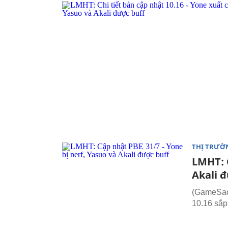
THỊ TRƯỜ
LMHT: C
Akali 
(GameSao.
10.16 sắp 