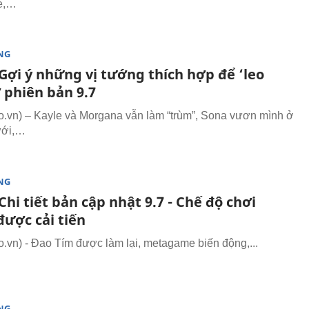
e,…
NG
Gợi ý những vị tướng thích hợp để ‘leo
 phiên bản 9.7
vn) – Kayle và Morgana vẫn làm “trùm”, Sona vươn mình ở
ưới,…
NG
hi tiết bản cập nhật 9.7 - Chế độ chơi
ược cải tiến
vn) - Đao Tím được làm lại, metagame biến động,...
NG