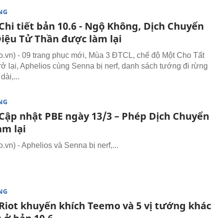
NG
Chi tiết bản 10.6 - Ngộ Không, Dịch Chuyển
Điệu Tử Thần được làm lại
vn) - 09 trang phục mới, Mùa 3 ĐTCL, chế độ Một Cho Tất
rở lại, Aphelios cùng Senna bị nerf, danh sách tướng đi rừng
ài,...
NG
Cập nhật PBE ngày 13/3 – Phép Dịch Chuyển
àm lại
vn) - Aphelios và Senna bị nerf,...
NG
Riot khuyến khích Teemo và 5 vị tướng khác