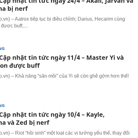
ập nhật tin tức ngày 24/4 – Akali, Jarvan và
a bị nerf
vn) – Aatrox tiếp tục bị điều chỉnh; Darius, Hecarim cùng
 được buff,…
NG
ập nhật tin tức ngày 11/4 – Master Yi và
on được buff
vn) – Khả năng “săn mồi” của Yi sẽ còn ghê gớm hơn thế!
NG
ập nhật tin tức ngày 10/4 – Kayle,
a và Zed bị nerf
n) – Riot “hồi sinh” một loạt các vị tướng yếu thế, thay đổi