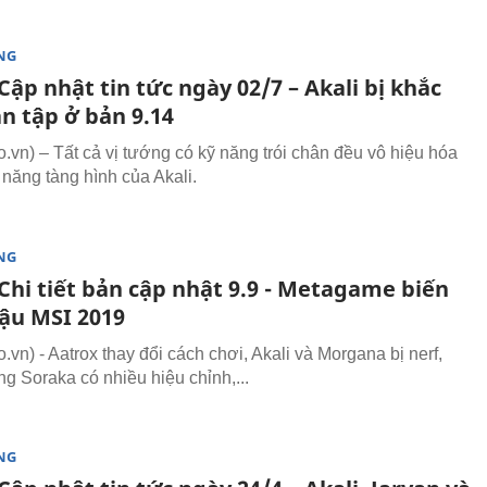
NG
ập nhật tin tức ngày 02/7 – Akali bị khắc
n tập ở bản 9.14
vn) – Tất cả vị tướng có kỹ năng trói chân đều vô hiệu hóa
năng tàng hình của Akali.
NG
Chi tiết bản cập nhật 9.9 - Metagame biến
ậu MSI 2019
vn) - Aatrox thay đổi cách chơi, Akali và Morgana bị nerf,
g Soraka có nhiều hiệu chỉnh,...
NG