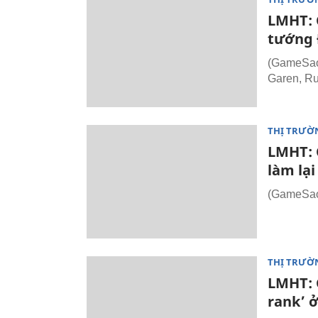
LMHT: C
tướng 
(GameSao
Garen, R
THỊ TRƯỜ
LMHT: 
làm lại
(GameSao.
THỊ TRƯỜ
LMHT: 
rank’ ở