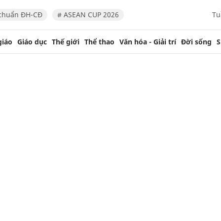
chuẩn ĐH-CĐ
# ASEAN CUP 2026
Tu
giáo
Giáo dục
Thế giới
Thể thao
Văn hóa - Giải trí
Đời sống
S