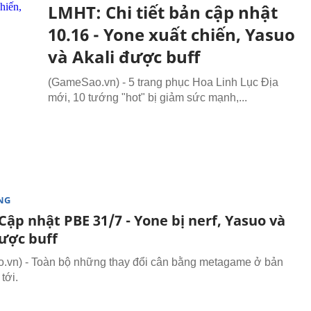
LMHT: Chi tiết bản cập nhật
10.16 - Yone xuất chiến, Yasuo
và Akali được buff
(GameSao.vn) - 5 trang phục Hoa Linh Lục Địa
mới, 10 tướng "hot" bị giảm sức mạnh,...
NG
ập nhật PBE 31/7 - Yone bị nerf, Yasuo và
được buff
vn) - Toàn bộ những thay đổi cân bằng metagame ở bản
tới.