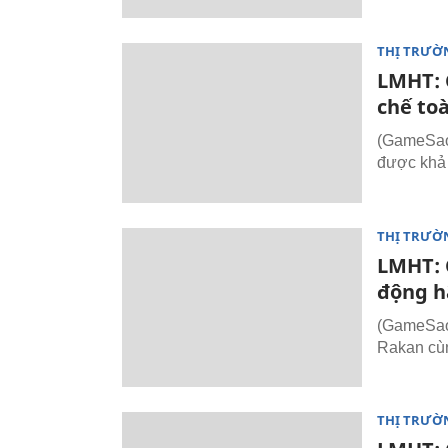
THỊ TRƯỜ
LMHT: C
chế toà
(GameSao.
được khả 
THỊ TRƯỜ
LMHT: 
động h
(GameSao.
Rakan cùn
THỊ TRƯỜ