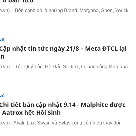
 ở bản 10.6
vn) – Bên cạnh đó là những Brand, Morgana, Shen, Yorick
NG
Cập nhật tin tức ngày 21/8 – Meta ĐTCL lại
ên
vn) – Tộc Quý Tộc, Hệ Đấu Sĩ, Jinx, Lucian cùng Morgana
NG
hi tiết bản cập nhật 9.14 - Malphite được
, Aatrox hết Hồi Sinh
vn) - Akali, Lux, Swain và Sylas cũng có nhiều thay đổi