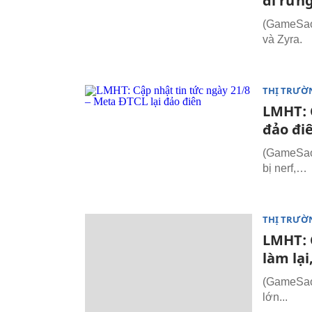
đi rừng
(GameSao.
và Zyra.
THỊ TRƯỜ
LMHT: 
đảo đi
(GameSao.
bị nerf,…
THỊ TRƯỜ
LMHT: C
làm lại
(GameSao.
lớn...