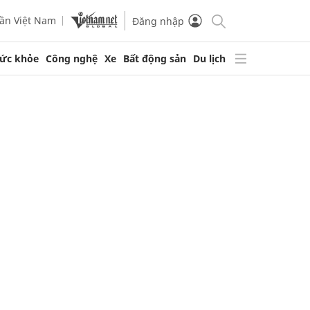
ần Việt Nam
Đăng nhập
ức khỏe
Công nghệ
Xe
Bất động sản
Du lịch