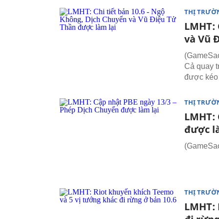
THỊ TRƯỜ
LMHT: 
và Vũ 
(GameSao.
Cả quay t
được kéo d
THỊ TRƯỜ
LMHT: 
được l
(GameSao.
THỊ TRƯỜ
LMHT: 