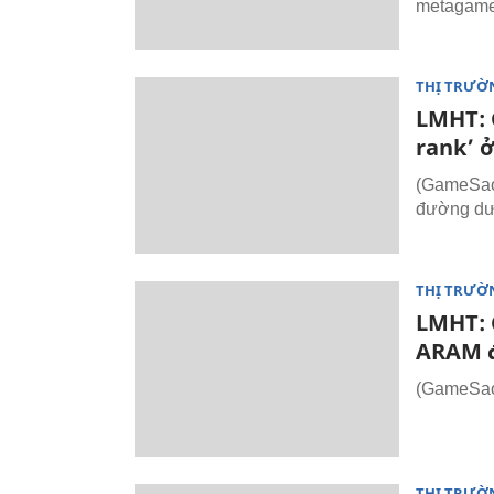
metagam
THỊ TRƯỜ
LMHT: 
rank’ ở
(GameSao.
đường d
THỊ TRƯỜ
LMHT: C
ARAM đ
(GameSao.
THỊ TRƯỜ