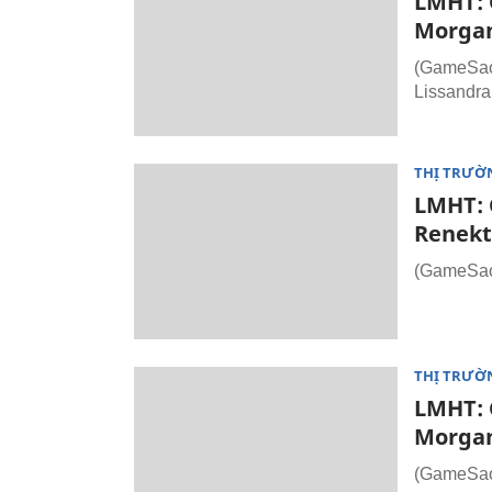
LMHT: C
Morgan
(GameSao.
Lissandra
THỊ TRƯỜ
LMHT: C
Renekt
(GameSao.
THỊ TRƯỜ
LMHT: C
Morgan
(GameSao.v