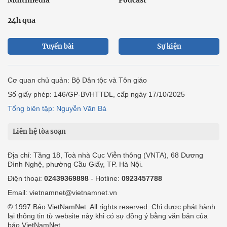
24h qua
Tuyến bài
Sự kiện
Cơ quan chủ quản: Bộ Dân tộc và Tôn giáo
Số giấy phép: 146/GP-BVHTTDL, cấp ngày 17/10/2025
Tổng biên tập: Nguyễn Văn Bá
Liên hệ tòa soạn
Địa chỉ: Tầng 18, Toà nhà Cục Viễn thông (VNTA), 68 Dương
Đình Nghệ, phường Cầu Giấy, TP. Hà Nội.
Điện thoại:
02439369898
- Hotline:
0923457788
Email: vietnamnet@vietnamnet.vn
© 1997 Báo VietNamNet. All rights reserved. Chỉ được phát hành
lại thông tin từ website này khi có sự đồng ý bằng văn bản của
báo VietNamNet.