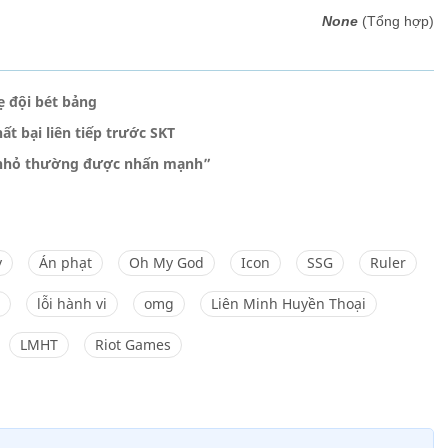
None
(Tổng hợp)
 đội bét bảng
ất bại liên tiếp trước SKT
i nhỏ thường được nhấn mạnh”
y
Án phạt
Oh My God
Icon
SSG
Ruler
lỗi hành vi
omg
Liên Minh Huyền Thoại
LMHT
Riot Games