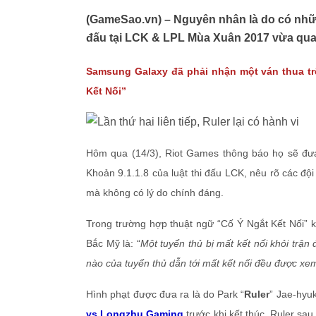
(GameSao.vn) – Nguyên nhân là do có những
đấu tại LCK & LPL Mùa Xuân 2017 vừa qua
Samsung Galaxy đã phải nhận một ván thua tr
Kết Nối”
Hôm qua (14/3), Riot Games thông báo họ sẽ đư
Khoản 9.1.1.8 của luật thi đấu LCK, nêu rõ các đội
mà không có lý do chính đáng.
Trong trường hợp thuật ngữ “Cố Ý Ngắt Kết Nối” khô
Bắc Mỹ là: “
Một tuyển thủ bị mất kết nối khỏi trận
nào của tuyển thủ dẫn tới mất kết nối đều được xem 
Hình phạt được đưa ra là do Park “
Ruler
” Jae-hyuk
vs Longzhu Gaming
trước khi kết thúc. Ruler sau 