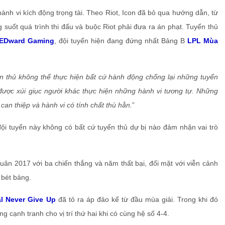
hành vi kích động trọng tài. Theo Riot, Icon đã bỏ qua hướng dẫn, từ
ng suốt quá trình thi đấu và buộc Riot phải đưa ra án phạt. Tuyển thủ
EDward Gaming
, đội tuyển hiện đang đứng nhất Bảng B
LPL Mùa
n thủ không thể thực hiện bất cứ hành động chống lại những tuyển
ược xúi giục người khác thực hiện những hành vi tương tự. Những
n thiệp và hành vi có tính chất thù hằn.
”
n 2017 với ba chiến thắng và năm thất bại, đối mặt với viễn cảnh
 bét bảng.
l Never Give Up
đã tỏ ra áp đảo kể từ đầu mùa giải. Trong khi đó
g cạnh tranh cho vị trí thứ hai khi có cùng hệ số 4-4.