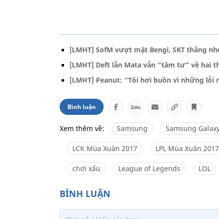
[LMHT] SofM vượt mặt Bengi, SKT thắng nhẹ
[LMHT] Deft lẫn Mata vẫn “tâm tư” về hai th
[LMHT] Peanut: “Tôi hơi buồn vì những lỗ
Bình luận
Xem thêm về:
Samsung
Samsung Galax
LCK Mùa Xuân 2017
LPL Mùa Xuân 2017
chơi xấu
League of Legends
LOL