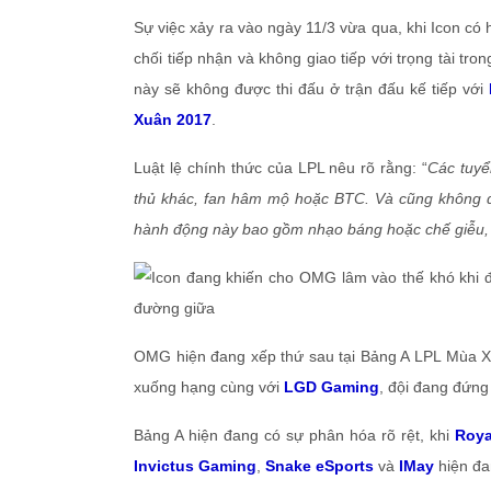
Sự việc xảy ra vào ngày 11/3 vừa qua, khi Icon có 
chối tiếp nhận và không giao tiếp với trọng tài tro
này sẽ không được thi đấu ở trận đấu kế tiếp với
Xuân 2017
.
Luật lệ chính thức của LPL nêu rõ rằng: “
Các tuyể
thủ khác, fan hâm mộ hoặc BTC. Và cũng không đ
hành động này bao gồm nhạo báng hoặc chế giễu, ca
OMG hiện đang xếp thứ sau tại Bảng A LPL Mùa Xuâ
xuống hạng cùng với
LGD Gaming
, đội đang đứng
Bảng A hiện đang có sự phân hóa rõ rệt, khi
Roya
Invictus Gaming
,
Snake eSports
và
IMay
hiện đan