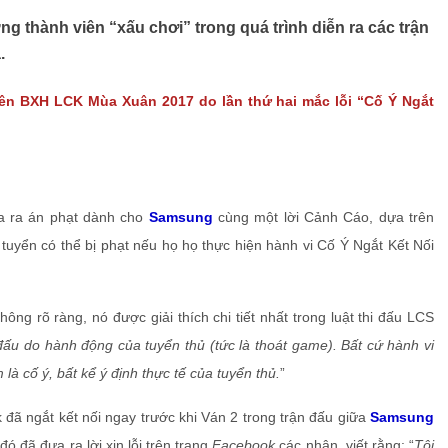
 thành viên “xấu chơi” trong quá trình diễn ra các trận
.
ên BXH LCK Mùa Xuân 2017 do lần thứ hai mắc lỗi “Cố Ý Ngắt
a ra án phạt dành cho
Samsung
cùng một lời Cảnh Cáo, dựa trên
 tuyển có thể bị phạt nếu họ họ thực hiện hành vi Cố Ý Ngắt Kết Nối
ng rõ ràng, nó được giải thích chi tiết nhất trong luật thi đấu LCS
 đấu do hành động của tuyển thủ (tức là thoát game). Bất cứ hành vi
là cố ý, bất kể ý định thực tế của tuyển thủ.
”
 đã ngắt kết nối ngay trước khi Ván 2 trong trận đấu giữa
Samsung
đó đã đưa ra lời xin lỗi trên trang
Facebook
các nhân, viết rằng: “
Tôi