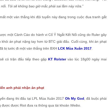
ết nối. Tôi sẽ không bao giờ mắc phải sai lầm này nữa.
”
ược một Cảnh Cáo do hành vi Cố Ý Ngắt Kết Nối cũng do Ruler gây
 khỏi án phạt nặng tay hơn từ BTC giải đấu. Cuối cùng, khi án phạt
ã bị tước đi một ván thắng trên BXH
LCK Mùa Xuân 2017
.
sẽ có trận đấu tiếp theo gặp
KT Rolster
vào lúc 18g00 ngày mai
tuyển đang thi đấu tại LPL Mùa Xuân 2017
Oh My God
, đã buộc phải
ng được được Riot đưa ra thông qua tài khoản
Weibo
.