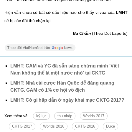
Hiện vẫn chưa có bất cứ dấu hiệu nào cho thấy vị vua của
LMHT
sẽ bị các đối thủ chặn lại.
Ba Chấm
(Theo Dot Esports)
LMHT: GAM và YG đã sẵn sàng chứng minh 'Việt
Nam không thể là một nước nhỏ' tại CKTG
LMHT: Nhà cái cược Hàn Quốc dễ đăng quang
CKTG, GAM có 1% cơ hội vô địch
LMHT: Có gì hấp dẫn ở ngày khai mạc CKTG 2017?
Xem thêm về:
kỷ lục
thu nhập
Worlds 2017
CKTG 2017
Worlds 2016
CKTG 2016
Duke