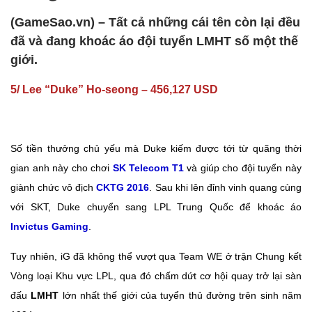
(GameSao.vn) – Tất cả những cái tên còn lại đều
đã và đang khoác áo đội tuyển LMHT số một thế
giới.
5/ Lee “Duke” Ho-seong – 456,127 USD
Số tiền thưởng chủ yếu mà Duke kiếm được tới từ quãng thời
gian anh này cho chơi
SK Telecom T1
và giúp cho đội tuyển này
giành chức vô địch
CKTG 2016
. Sau khi lên đỉnh vinh quang cùng
với SKT, Duke chuyển sang LPL Trung Quốc để khoác áo
Invictus Gaming
.
Tuy nhiên, iG đã không thể vượt qua Team WE ở trận Chung kết
Vòng loại Khu vực LPL, qua đó chấm dứt cơ hội quay trở lại sàn
đấu
LMHT
lớn nhất thế giới của tuyển thủ đường trên sinh năm