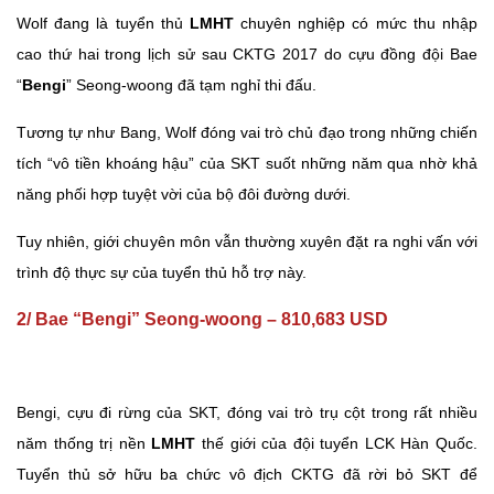
Wolf đang là tuyển thủ
LMHT
chuyên nghiệp có mức thu nhập
cao thứ hai trong lịch sử sau CKTG 2017 do cựu đồng đội Bae
“
Bengi
” Seong-woong đã tạm nghỉ thi đấu.
Tương tự như Bang, Wolf đóng vai trò chủ đạo trong những chiến
tích “vô tiền khoáng hậu” của SKT suốt những năm qua nhờ khả
năng phối hợp tuyệt vời của bộ đôi đường dưới.
Tuy nhiên, giới chuyên môn vẫn thường xuyên đặt ra nghi vấn với
trình độ thực sự của tuyển thủ hỗ trợ này.
2/ Bae “Bengi” Seong-woong – 810,683 USD
Bengi, cựu đi rừng của SKT, đóng vai trò trụ cột trong rất nhiều
năm thống trị nền
LMHT
thế giới của đội tuyển LCK Hàn Quốc.
Tuyển thủ sở hữu ba chức vô địch CKTG đã rời bỏ SKT để