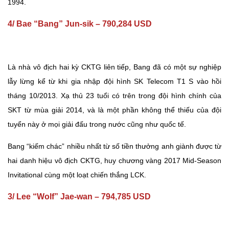
1994.
4/ Bae “Bang” Jun-sik – 790,284 USD
Là nhà vô địch hai kỳ CKTG liên tiếp, Bang đã có một sự nghiệp
lẫy lừng kể từ khi gia nhập đội hình SK Telecom T1 S vào hồi
tháng 10/2013. Xạ thủ 23 tuổi có trên trong đội hình chính của
SKT từ mùa giải 2014, và là một phần không thể thiếu của đội
tuyển này ở mọi giải đấu trong nước cũng như quốc tế.
Bang “kiếm chác” nhiều nhất từ số tiền thưởng anh giành được từ
hai danh hiệu vô địch CKTG, huy chương vàng 2017 Mid-Season
Invitational cùng một loạt chiến thắng LCK.
3/ Lee “Wolf” Jae-wan – 794,785 USD