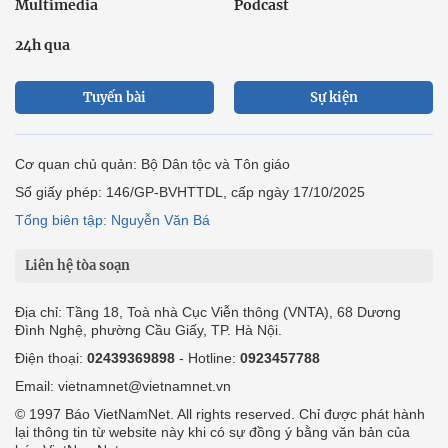
Multimedia
Podcast
24h qua
Tuyến bài
Sự kiện
Cơ quan chủ quản: Bộ Dân tộc và Tôn giáo
Số giấy phép: 146/GP-BVHTTDL, cấp ngày 17/10/2025
Tổng biên tập: Nguyễn Văn Bá
Liên hệ tòa soạn
Địa chỉ: Tầng 18, Toà nhà Cục Viễn thông (VNTA), 68 Dương
Đình Nghệ, phường Cầu Giấy, TP. Hà Nội.
Điện thoại:
02439369898
- Hotline:
0923457788
Email: vietnamnet@vietnamnet.vn
© 1997 Báo VietNamNet. All rights reserved. Chỉ được phát hành
lại thông tin từ website này khi có sự đồng ý bằng văn bản của