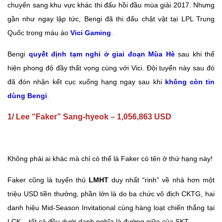
chuyển sang khu vực khác thi đấu hồi đầu mùa giải 2017. Nhưng
gần như ngay lập tức, Bengi đã thi đấu chật vật tại LPL Trung
Quốc trong màu áo
Vici Gaming
.
Bengi
quyết định tạm nghỉ ở giai đoạn Mùa Hè
sau khi thể
hiện phong độ đầy thất vọng cùng với Vici. Đội tuyển này sau đó
đã đón nhận kết cục xuống hạng ngay sau khi
không còn tin
dùng Bengi
.
1/ Lee “Faker” Sang-hyeok – 1,056,863 USD
Không phải ai khác mà chỉ có thể là Faker có tên ở thứ hạng này!
Faker cũng là tuyển thủ
LMHT
duy nhất “rinh” về nhà hơn một
triệu USD tiền thưởng, phần lớn là do ba chức vô địch CKTG, hai
danh hiệu Mid-Season Invitational cùng hàng loạt chiến thắng tại
LCK – tất cả đều dưới danh nghĩa là đường giữa của SKT.