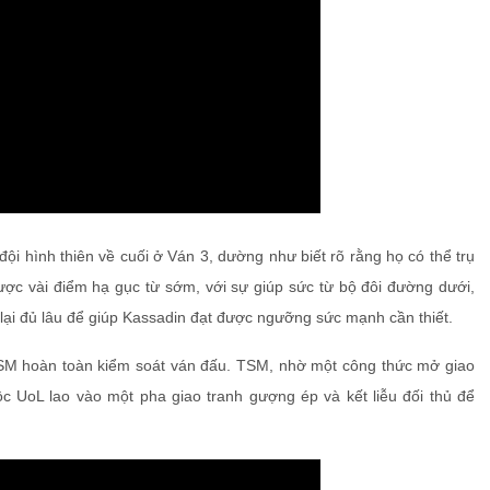
ội hình thiên về cuối ở Ván 3, dường như biết rõ rằng họ có thể trụ
ợc vài điểm hạ gục từ sớm, với sự giúp sức từ bộ đôi đường dưới,
ụ lại đủ lâu để giúp Kassadin đạt được ngưỡng sức mạnh cần thiết.
TSM hoàn toàn kiểm soát ván đấu. TSM, nhờ một công thức mở giao
c UoL lao vào một pha giao tranh gượng ép và kết liễu đối thủ để