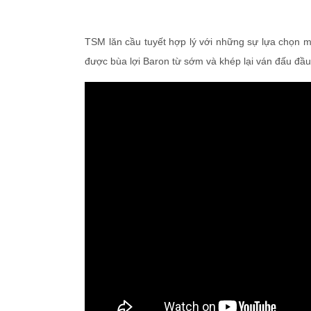
TSM lăn cầu tuyết hợp lý với những sự lựa chọn m
được bùa lợi Baron từ sớm và khép lại ván đấu đầu 