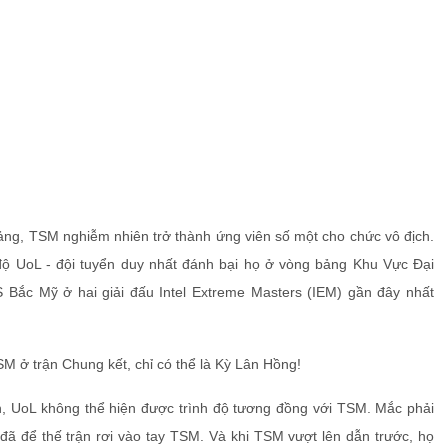
ảng, TSM nghiễm nhiên trở thành ứng viên số một cho chức vô địch.
độ UoL - đội tuyển duy nhất đánh bại họ ở vòng bảng Khu Vực Đại
Bắc Mỹ ở hai giải đấu Intel Extreme Masters (IEM) gần đây nhất
M ở trận Chung kết, chỉ có thể là Kỳ Lân Hồng!
n, UoL không thể hiện được trình độ tương đồng với TSM. Mắc phải
 đã để thế trận rơi vào tay TSM. Và khi TSM vượt lên dẫn trước, họ