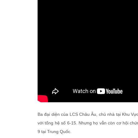
Ba đại diện của LCS Châu Âu, chủ nhà tại Khu Vực
với tổng hệ số 6-15. Nhưng họ vẫn còn cơ hội chứ
9 tại Trung Quốc.