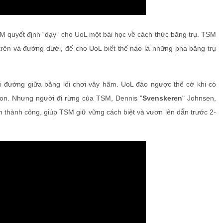
 quyết định “dạy” cho UoL một bài học về cách thức băng trụ. TSM
rên và đường dưới, để cho UoL biết thế nào là những pha băng trụ
i đường giữa bằng lối chơi vây hãm. UoL đảo ngược thế cờ khi có
on. Nhưng người đi rừng của TSM, Dennis "
Svenskeren
" Johnsen,
thành công, giúp TSM giữ vững cách biệt và vươn lên dẫn trước 2-