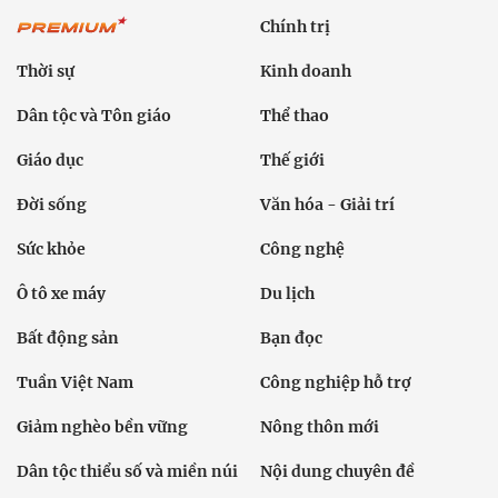
Chính trị
Thời sự
Kinh doanh
Dân tộc và Tôn giáo
Thể thao
Giáo dục
Thế giới
Đời sống
Văn hóa - Giải trí
Sức khỏe
Công nghệ
Ô tô xe máy
Du lịch
Bất động sản
Bạn đọc
Tuần Việt Nam
Công nghiệp hỗ trợ
Giảm nghèo bền vững
Nông thôn mới
Dân tộc thiểu số và miền núi
Nội dung chuyên đề