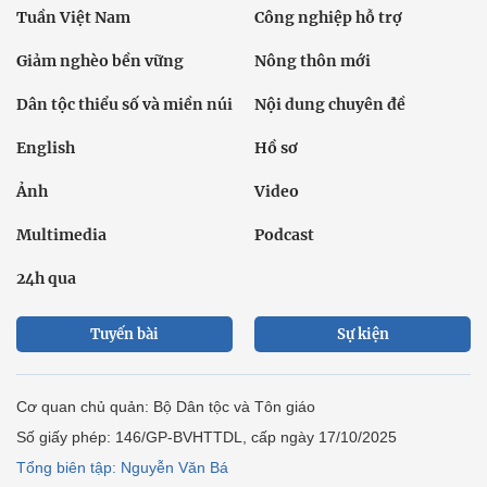
Tuần Việt Nam
Công nghiệp hỗ trợ
Giảm nghèo bền vững
Nông thôn mới
Dân tộc thiểu số và miền núi
Nội dung chuyên đề
English
Hồ sơ
Ảnh
Video
Multimedia
Podcast
24h qua
Tuyến bài
Sự kiện
Cơ quan chủ quản: Bộ Dân tộc và Tôn giáo
Số giấy phép: 146/GP-BVHTTDL, cấp ngày 17/10/2025
Tổng biên tập: Nguyễn Văn Bá