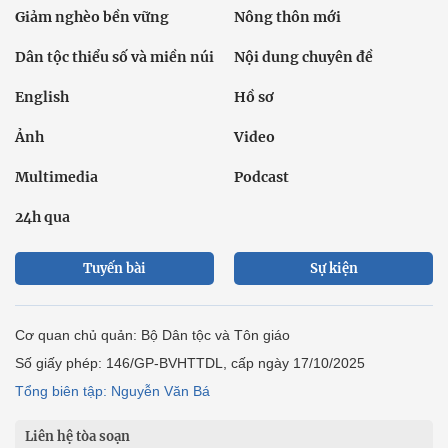
Giảm nghèo bền vững
Nông thôn mới
Dân tộc thiểu số và miền núi
Nội dung chuyên đề
English
Hồ sơ
Ảnh
Video
Multimedia
Podcast
24h qua
Tuyến bài
Sự kiện
Cơ quan chủ quản: Bộ Dân tộc và Tôn giáo
Số giấy phép: 146/GP-BVHTTDL, cấp ngày 17/10/2025
Tổng biên tập: Nguyễn Văn Bá
Liên hệ tòa soạn