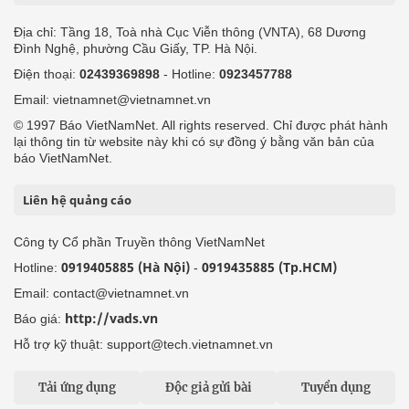
Địa chỉ: Tầng 18, Toà nhà Cục Viễn thông (VNTA), 68 Dương
Đình Nghệ, phường Cầu Giấy, TP. Hà Nội.
Điện thoại:
02439369898
- Hotline:
0923457788
Email: vietnamnet@vietnamnet.vn
© 1997 Báo VietNamNet. All rights reserved. Chỉ được phát hành
lại thông tin từ website này khi có sự đồng ý bằng văn bản của
báo VietNamNet.
Liên hệ quảng cáo
Công ty Cổ phần Truyền thông VietNamNet
0919405885 (Hà Nội)
0919435885 (Tp.HCM)
Hotline:
-
Email: contact@vietnamnet.vn
http://vads.vn
Báo giá:
Hỗ trợ kỹ thuật: support@tech.vietnamnet.vn
Tải ứng dụng
Độc giả gửi bài
Tuyển dụng