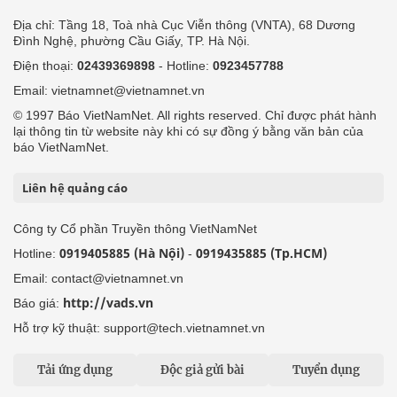
Địa chỉ: Tầng 18, Toà nhà Cục Viễn thông (VNTA), 68 Dương
Đình Nghệ, phường Cầu Giấy, TP. Hà Nội.
Điện thoại:
02439369898
- Hotline:
0923457788
Email: vietnamnet@vietnamnet.vn
© 1997 Báo VietNamNet. All rights reserved. Chỉ được phát hành
lại thông tin từ website này khi có sự đồng ý bằng văn bản của
báo VietNamNet.
Liên hệ quảng cáo
Công ty Cổ phần Truyền thông VietNamNet
0919405885 (Hà Nội)
0919435885 (Tp.HCM)
Hotline:
-
Email: contact@vietnamnet.vn
http://vads.vn
Báo giá:
Hỗ trợ kỹ thuật: support@tech.vietnamnet.vn
Tải ứng dụng
Độc giả gửi bài
Tuyển dụng