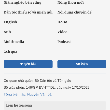
Giảm nghèo bền vững
Nông thôn mới
Dân tộc thiểu số và miền núi
Nội dung chuyên đề
English
Hồ sơ
Ảnh
Video
Multimedia
Podcast
24h qua
Tuyến bài
Sự kiện
Cơ quan chủ quản: Bộ Dân tộc và Tôn giáo
Số giấy phép: 146/GP-BVHTTDL, cấp ngày 17/10/2025
Tổng biên tập: Nguyễn Văn Bá
Liên hệ tòa soạn