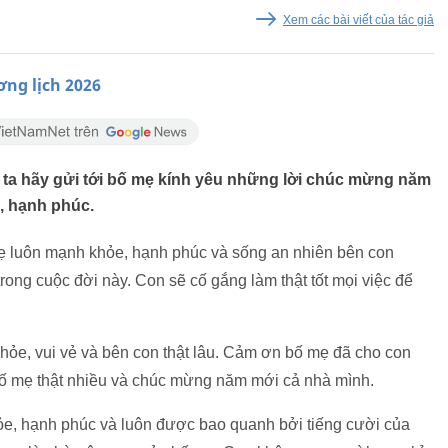
Xem các bài viết của tác giả
ơng lịch 2026
ta hãy gửi tới bố mẹ kính yêu những lời chúc mừng năm
, hạnh phúc.
 luôn mạnh khỏe, hạnh phúc và sống an nhiên bên con
trong cuộc đời này. Con sẽ cố gắng làm thật tốt mọi việc để
ỏe, vui vẻ và bên con thật lâu. Cảm ơn bố mẹ đã cho con
bố mẹ thật nhiều và chúc mừng năm mới cả nhà mình.
ỏe, hạnh phúc và luôn được bao quanh bởi tiếng cười của