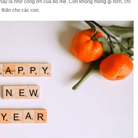
nay là nhờ công ơn của bố mẹ. Con không mong gì hơn, chỉ
 thần cho các con.