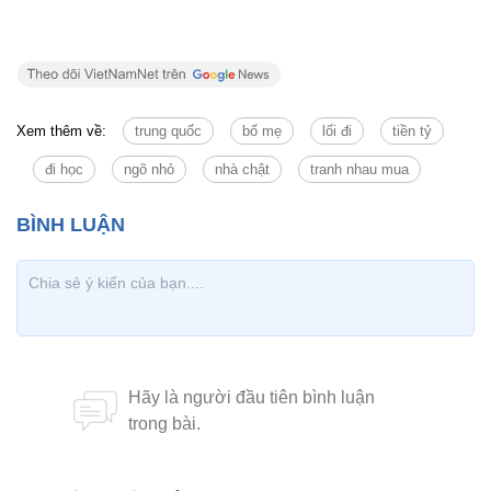
Xem thêm về:
trung quốc
bố mẹ
lối đi
tiền tỷ
đi học
ngõ nhỏ
nhà chật
tranh nhau mua