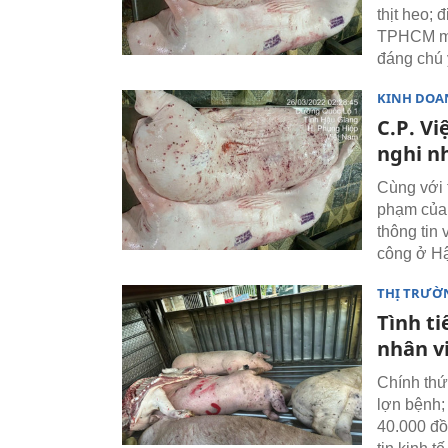
thịt heo; 
TPHCM muố
đáng chú 
KINH DOA
C.P. Vi
nghi n
Cùng với t
phạm của 
thông tin 
công ở Hậ
THỊ TRƯỜ
Tình t
nhân v
Chính thức
lợn bệnh;
40.000 đồ