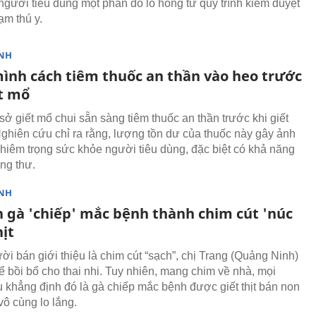
người tiêu dùng một phần do lỗ hổng từ quy trình kiểm duyệt
ạm thú y.
NH
ình cách tiêm thuốc an thần vào heo trước
ết mổ
sở giết mổ chui sẵn sàng tiêm thuốc an thần trước khi giết
ghiên cứu chỉ ra rằng, lượng tồn dư của thuốc này gây ảnh
iêm trọng sức khỏe người tiêu dùng, đặc biệt có khả năng
ng thư.
NH
n gà 'chiếp' mắc bệnh thành chim cút 'núc
hịt
i bán giới thiệu là chim cút “sạch”, chị Trang (Quảng Ninh)
ể bồi bổ cho thai nhi. Tuy nhiên, mang chim về nhà, mọi
 khẳng định đó là gà chiếp mắc bệnh được giết thịt bán non
vô cùng lo lắng.