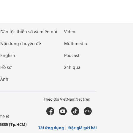
Dân tộc thiểu số và miền núi
Video
Nội dung chuyên đề
Multimedia
English
Podcast
Hồ sơ
24h qua
Ảnh
Theo dõi VietNamNet trên
amNet
5885 (Tp.HCM)
Tải ứng dụng
Độc giả gửi bài