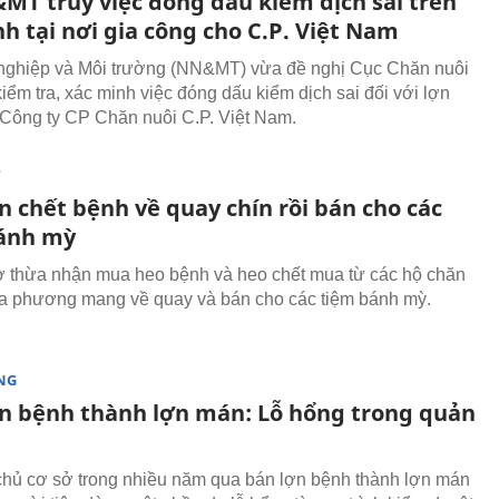
MT truy việc đóng dấu kiểm dịch sai trên
h tại nơi gia công cho C.P. Việt Nam
nghiệp và Môi trường (NN&MT) vừa đề nghị Cục Chăn nuôi
iểm tra, xác minh việc đóng dấu kiểm dịch sai đối với lợn
Công ty CP Chăn nuôi C.P. Việt Nam.
T
n chết bệnh về quay chín rồi bán cho các
ánh mỳ ​
 thừa nhận mua heo bệnh và heo chết mua từ các hộ chăn
địa phương mang về quay và bán cho các tiệm bánh mỳ.
NG
ợn bệnh thành lợn mán: Lỗ hổng trong quản
chủ cơ sở trong nhiều năm qua bán lợn bệnh thành lợn mán