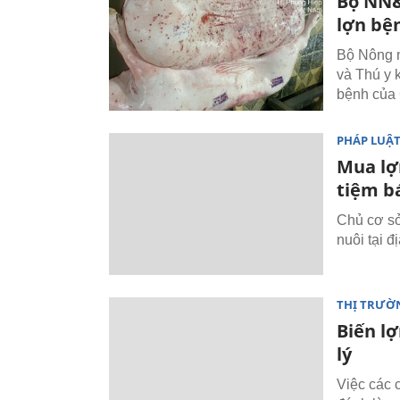
Bộ NN&
lợn bện
Bộ Nông 
và Thú y k
bệnh của 
PHÁP LUẬ
Mua lợ
tiệm b
Chủ cơ sở
nuôi tại 
THỊ TRƯỜ
Biến l
lý
Việc các 