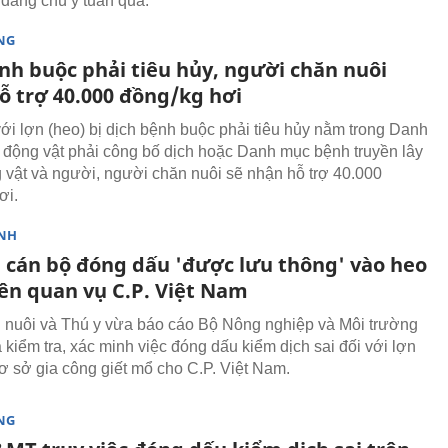
ế đáng chú ý tuần qua.
NG
nh buộc phải tiêu hủy, người chăn nuôi
ỗ trợ 40.000 đồng/kg hơi
với lợn (heo) bị dịch bệnh buộc phải tiêu hủy nằm trong Danh
động vật phải công bố dịch hoặc Danh mục bệnh truyền lây
 vật và người, người chăn nuôi sẽ nhận hỗ trợ 40.000
ơi.
NH
n cán bộ đóng dấu 'được lưu thông' vào heo
iên quan vụ C.P. Việt Nam
nuôi và Thú y vừa báo cáo Bộ Nông nghiệp và Môi trường
 kiểm tra, xác minh việc đóng dấu kiểm dịch sai đối với lợn
cơ sở gia công giết mổ cho C.P. Việt Nam.
NG