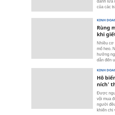
đánh lừa 
của các tr
KINH DOA
Rùng m
khi gi
Nhiều cơ 
mổ heo. N
hưởng ngh
dẫn đến u
KINH DOA
Hô biế
ních' t
Được ngườ
vội mua đ
người đều
khiến chị 