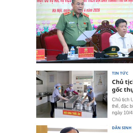
TIN TỨC
Chủ tị
gốc th
Chủ tịch 
thể, đặc 
ngày 10/4
DÂN SINH