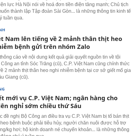
điện lực Hà Nội nói về hoá đơn tiền điện tăng mạnh; Chủ tịch
n thành lập Tập đoàn Sài Gòn... là những thông tin kinh tế
ý tuần qua.
NH
ệt Nam lên tiếng về 2 mảnh thân thịt heo
hiễm bệnh gửi trên nhóm Zalo
hông cáo về nội dung kết quả giải quyết nguồn tin về tội
Công an tỉnh Sóc Trăng (cũ), C.P. Việt Nam cũng chính thức
về 2 mảnh thịt thân heo nghi nhiễm bệnh tại cơ sở giết mổ gia
u Giang (cũ).
NG
iết mới vụ C.P. Việt Nam; ngân hàng cho
iên nghỉ sớm chiều thứ Sáu
 đề nghị Bộ Công an điều tra vụ C.P. Việt Nam bị tố bán thịt
 heo bệnh buộc phải tiêu hủy, người chăn nuôi được hỗ trợ
ng/kg hơi; hộ kinh doanh né chuyển khoản... là những thông