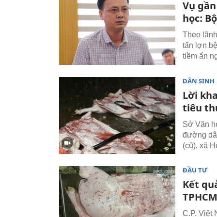
Vụ gần
học: B
Theo lãnh
tấn lợn b
tiềm ẩn n
DÂN SINH
Lời kha
tiêu th
Sở Văn hó
đường dây
(cũ), xã 
ĐẦU TƯ
Kết quả
TPHCM 
C.P. Việt