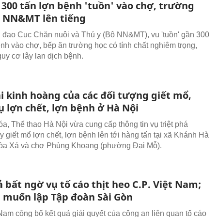
 300 tấn lợn bệnh 'tuồn' vào chợ, trường
ộ NN&MT lên tiếng
 đạo Cục Chăn nuôi và Thú y (Bộ NN&MT), vụ 'tuồn' gần 300
ệnh vào chợ, bếp ăn trường học có tính chất nghiêm trọng,
guy cơ lây lan dịch bệnh.
i kinh hoàng của các đối tượng giết mổ,
ụ lợn chết, lợn bệnh ở Hà Nội
a, Thể thao Hà Nội vừa cung cấp thông tin vụ triệt phá
 giết mổ lợn chết, lợn bệnh lên tới hàng tấn tại xã Khánh Hà
Hòa Xá và chợ Phùng Khoang (phường Đại Mỗ).
 bất ngờ vụ tố cáo thịt heo C.P. Việt Nam;
muốn lập Tập đoàn Sài Gòn
 Nam công bố kết quả giải quyết của công an liên quan tố cáo