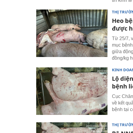
tin kinh t
THỊ TRƯỜ
Heo bệ
được h
Từ 25/7, 
mục bệnh 
giữa động
đồng/kg h
KINH DOA
Lộ diệ
bệnh l
Cục Chăn 
về kết quả
bệnh tại 
THỊ TRƯỜ