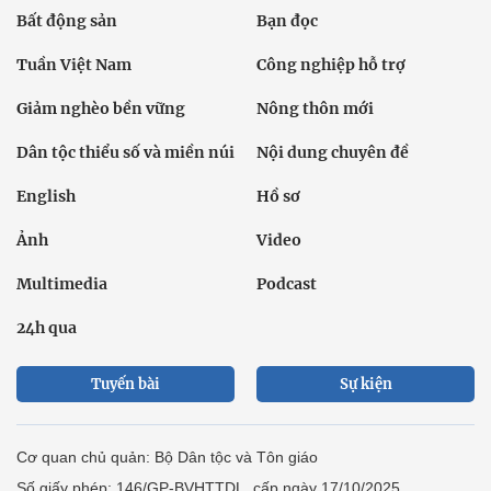
Bất động sản
Bạn đọc
Tuần Việt Nam
Công nghiệp hỗ trợ
Giảm nghèo bền vững
Nông thôn mới
Dân tộc thiểu số và miền núi
Nội dung chuyên đề
English
Hồ sơ
Ảnh
Video
Multimedia
Podcast
24h qua
Tuyến bài
Sự kiện
Cơ quan chủ quản: Bộ Dân tộc và Tôn giáo
Số giấy phép: 146/GP-BVHTTDL, cấp ngày 17/10/2025