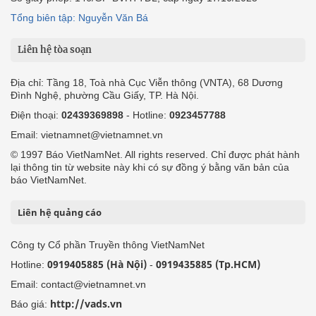
Tổng biên tập: Nguyễn Văn Bá
Liên hệ tòa soạn
Địa chỉ: Tầng 18, Toà nhà Cục Viễn thông (VNTA), 68 Dương
Đình Nghệ, phường Cầu Giấy, TP. Hà Nội.
Điện thoại:
02439369898
- Hotline:
0923457788
Email: vietnamnet@vietnamnet.vn
© 1997 Báo VietNamNet. All rights reserved. Chỉ được phát hành
lại thông tin từ website này khi có sự đồng ý bằng văn bản của
báo VietNamNet.
Liên hệ quảng cáo
Công ty Cổ phần Truyền thông VietNamNet
0919405885 (Hà Nội)
0919435885 (Tp.HCM)
Hotline:
-
Email: contact@vietnamnet.vn
http://vads.vn
Báo giá: