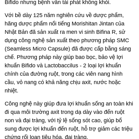
Bifido nhưng bệnh vẫn tái phát không khỏi.
Với bề dày 125 năm nghiên cứu về dược phẩm,
hãng dược phẩm nổi tiếng Morishitan Jintan của
Nhật Bản đã sản xuất ra men vi sinh Bifina R, sử
dụng công nghệ sản xuất theo phương pháp SMC
(Seamless Micro Capsule) đã được cấp bằng sáng
chế. Phương pháp này giúp bao bọc, bảo vệ lợi
khuẩn Bifido và Lactobaccilus - 2 loại lợi khuẩn
chính của đường ruột, trong các viên nang hình
cầu, vỏ nang có khả năng chịu axit, nước hoặc
nhiệt.
Công nghệ này giúp đưa lợi khuẩn sống an toàn khi
đi qua môi trường axit trong dạ dày vào đến ruột
non và đại tràng, với tỷ lệ sống sót cao, giúp bổ
sung được lợi khuẩn đến ruột, hỗ trợ giảm các triệu
chứng rối loạn tiêu hóa, đại tràng.