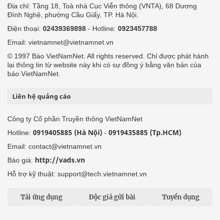
Địa chỉ: Tầng 18, Toà nhà Cục Viễn thông (VNTA), 68 Dương
Đình Nghệ, phường Cầu Giấy, TP. Hà Nội.
Điện thoại:
02439369898
- Hotline:
0923457788
Email: vietnamnet@vietnamnet.vn
© 1997 Báo VietNamNet. All rights reserved. Chỉ được phát hành
lại thông tin từ website này khi có sự đồng ý bằng văn bản của
báo VietNamNet.
Liên hệ quảng cáo
Công ty Cổ phần Truyền thông VietNamNet
0919405885 (Hà Nội)
0919435885 (Tp.HCM)
Hotline:
-
Email: contact@vietnamnet.vn
http://vads.vn
Báo giá:
Hỗ trợ kỹ thuật: support@tech.vietnamnet.vn
Tải ứng dụng
Độc giả gửi bài
Tuyển dụng