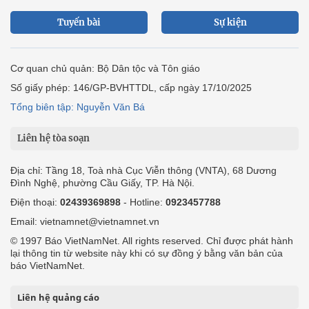
Tuyến bài
Sự kiện
Cơ quan chủ quản: Bộ Dân tộc và Tôn giáo
Số giấy phép: 146/GP-BVHTTDL, cấp ngày 17/10/2025
Tổng biên tập: Nguyễn Văn Bá
Liên hệ tòa soạn
Địa chỉ: Tầng 18, Toà nhà Cục Viễn thông (VNTA), 68 Dương
Đình Nghệ, phường Cầu Giấy, TP. Hà Nội.
Điện thoại:
02439369898
- Hotline:
0923457788
Email: vietnamnet@vietnamnet.vn
© 1997 Báo VietNamNet. All rights reserved. Chỉ được phát hành
lại thông tin từ website này khi có sự đồng ý bằng văn bản của
báo VietNamNet.
Liên hệ quảng cáo