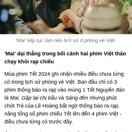
'Mai' tiếp tục làm nên lịch sử ở phòng vé Việt.
'Mai' đại thắng trong bối cảnh hai phim Việt tháo
chạy khỏi rạp chiếu
Mùa phim Tết 2024 ghi nhận nhiều điều chưa từng
có trong lịch sử phòng vé Việt. Ban đầu chỉ có 3
phim thông báo ra rạp vào mùng 1 Tết Nguyên đán
là
Mai, Gặp lại chị bầu
và
Sáng đèn
nhưng phút
chót
Trà
của Lê Hoàng bất ngờ thông báo ra rạp,
nâng tổng số phim chiếu Tết lên đến 4 phim Việt -
điều chưa từng có trước đây.