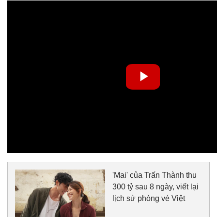
'Mai' của Trấn Thành thu
300 tỷ sau 8 ngày, viết lại
lịch sử phòng vé Việt