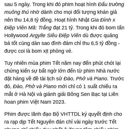
sau 5 ngày. Trong khi đó phim hoạt hình
Đấu trường
muông thú
nhờ dành cho mọi đối tượng khán giả
nên thu 14,8 tỷ đồng. Hoạt hình Nhật
Gia Đình x
Điệp Viên Mã: Trắng
đạt 21 tỷ. Trong khi đó bom tấn
Hollywood
Argylle Siêu Điệp Viên
dù được quảng
bá tốt cùng dàn sao đình đám chỉ thu 6,5 tỷ đồng -
được coi là bom xịt phòng vé.
Tuy nhiên mùa phim Tết năm nay đến phút chót lại
chứng kiến sự bất ngờ lớn đến từ phim Nhà nước
đặt hàng về đề tài lịch sử
Đào, Phở và Piano.
Trước
đó,
Đào, Phở và Piano
mới chỉ có 1 suất chiếu ra
mắt ở Hà Nội và giành giải Bông Sen Bạc tại Liên
hoan phim Việt Nam 2023.
Phim được lãnh đạo Bộ VHTTDL ký quyết định cho
ra rạp dịp Tết Nguyên đán chỉ vài ngày trước Tết