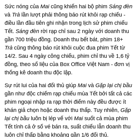
Sức nóng của
Mai
cũng khiến hai bộ phim
Sáng đèn
và
Trà
lần lượt phải thông báo rút khỏi rạp chiếu -
điều lần đầu tiên ghi nhận trong lịch sử phim chiếu
Tết.
Sáng đèn
rời rạp chỉ sau 2 ngày với doanh thu
gần 700 triệu đồng. Doanh thu bết bát, phim 18+
Trà
cũng thông báo rút khỏi cuộc đua phim Tết từ
14/2. Sau 4 ngày công chiếu, phim chỉ thu về 1,6 tỷ
đồng, theo số liệu của Box Office Việt Nam - đơn vị
thống kê doanh thu độc lập.
Sự rút lui của hai đối thủ giúp
Mai
và
Gặp lại chị bầu
gần như độc chiếm rạp chiếu mùa Tết bởi tất cả các
phim ngoại nhập ra rạp thời điểm này đều được ít
khán giả chọn hoặc doanh thu thấp. Tuy nhiên,
Gặp
lại chị bầu
luôn bị lép vế với
Mai
suốt cả mùa phim
Tết tính cả ở số vé bán ra, suất chiếu lẫn doanh thu
luôn chỉ thấp bằng khoảng gần 1/6 đối thủ.