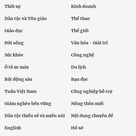
Thời sự
Kinh doanh
Dân tộc và Tôn giáo
Thể thao
Giáo dục
Thế giới
Đời sống
Văn hóa - Giải trí
Sức khỏe
Công nghệ
Ô tô xe máy
Du lịch
Bất động sản
Bạn đọc
Tuần Việt Nam
Công nghiệp hỗ trợ
Giảm nghèo bền vững
Nông thôn mới
Dân tộc thiểu số và miền núi
Nội dung chuyên đề
English
Hồ sơ