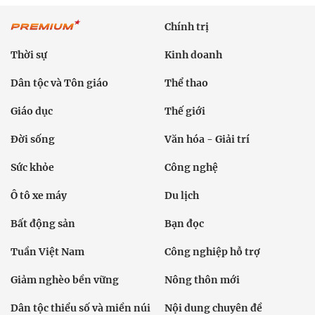
Chính trị
Thời sự
Kinh doanh
Dân tộc và Tôn giáo
Thể thao
Giáo dục
Thế giới
Đời sống
Văn hóa - Giải trí
Sức khỏe
Công nghệ
Ô tô xe máy
Du lịch
Bất động sản
Bạn đọc
Tuần Việt Nam
Công nghiệp hỗ trợ
Giảm nghèo bền vững
Nông thôn mới
Dân tộc thiểu số và miền núi
Nội dung chuyên đề