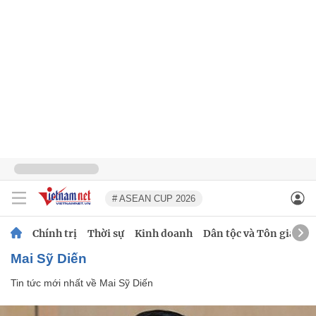
# ASEAN CUP 2026
Chính trị
Thời sự
Kinh doanh
Dân tộc và Tôn giáo
Mai Sỹ Diến
Tin tức mới nhất về
Mai Sỹ Diến