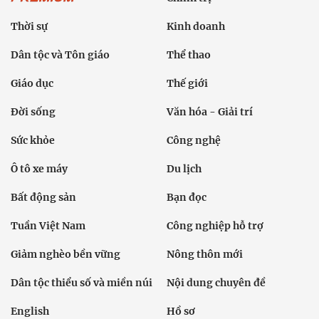
Thời sự
Kinh doanh
Dân tộc và Tôn giáo
Thể thao
Giáo dục
Thế giới
Đời sống
Văn hóa - Giải trí
Sức khỏe
Công nghệ
Ô tô xe máy
Du lịch
Bất động sản
Bạn đọc
Tuần Việt Nam
Công nghiệp hỗ trợ
Giảm nghèo bền vững
Nông thôn mới
Dân tộc thiểu số và miền núi
Nội dung chuyên đề
English
Hồ sơ