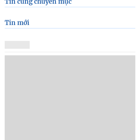
Tin cùng chuyên mục
Tin mới