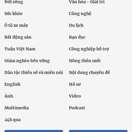
Đời sống
Văn hóa - Giải trí
Sức khỏe
Công nghệ
Ô tô xe máy
Du lịch
Bất động sản
Bạn đọc
Tuần Việt Nam
Công nghiệp hỗ trợ
Giảm nghèo bền vững
Nông thôn mới
Dân tộc thiểu số và miền núi
Nội dung chuyên đề
English
Hồ sơ
Ảnh
Video
Multimedia
Podcast
24h qua