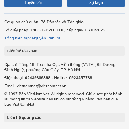
Tuyến bài
Sự kiện
Cơ quan chủ quản: Bộ Dân tộc và Tôn giáo
Số giấy phép: 146/GP-BVHTTDL, cấp ngày 17/10/2025
Tổng biên tập: Nguyễn Văn Bá
Liên hệ tòa soạn
Địa chỉ: Tầng 18, Toà nhà Cục Viễn thông (VNTA), 68 Dương
Đình Nghệ, phường Cầu Giấy, TP. Hà Nội.
Điện thoại:
02439369898
- Hotline:
0923457788
Email: vietnamnet@vietnamnet.vn
© 1997 Báo VietNamNet. All rights reserved. Chỉ được phát hành
lại thông tin từ website này khi có sự đồng ý bằng văn bản của
báo VietNamNet.
Liên hệ quảng cáo