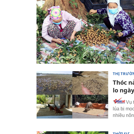
THỊ TRƯỜ
Thóc n
lo ngà
Vụ 
lúa bị mọ
nhiều nôn
THỜI SỰ