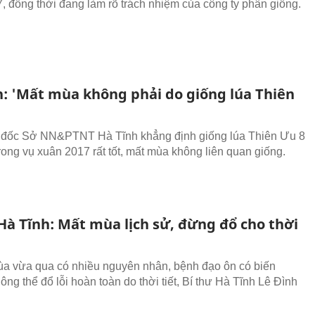
, đồng thời đang làm rõ trách nhiệm của công ty phân giống.
h: 'Mất mùa không phải do giống lúa Thiên
 đốc Sở NN&PTNT Hà Tĩnh khẳng định giống lúa Thiên Ưu 8
rong vụ xuân 2017 rất tốt, mất mùa không liên quan giống.
Hà Tĩnh: Mất mùa lịch sử, đừng đổ cho thời
a vừa qua có nhiều nguyên nhân, bệnh đạo ôn có biến
ng thể đổ lỗi hoàn toàn do thời tiết, Bí thư Hà Tĩnh Lê Đình