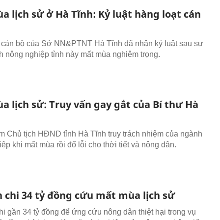
 lịch sử ở Hà Tĩnh: Kỷ luật hàng loạt cán
 cán bộ của Sở NN&PTNT Hà Tĩnh đã nhận kỷ luật sau sự
h nông nghiệp tỉnh này mất mùa nghiêm trọng.
 lịch sử: Truy vấn gay gắt của Bí thư Hà
êm Chủ tịch HĐND tỉnh Hà Tĩnh truy trách nhiệm của ngành
ệp khi mất mùa rồi đổ lỗi cho thời tiết và nông dân.
h chi 34 tỷ đồng cứu mất mùa lịch sử
hi gần 34 tỷ đồng để ứng cứu nông dân thiệt hại trong vụ