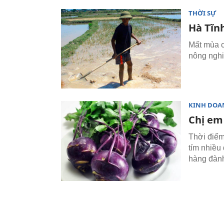
THỜI SỰ
Hà Tĩn
Mất mùa c
nông nghiệ
KINH DOA
Chị em
Thời điểm
tím nhiều
hàng đàn