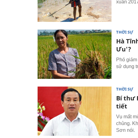
xuân 2017
THỜI SỰ
Hà Tĩn
Ưu'?
Phó giám
sử dụng t
THỜI SỰ
Bí thư 
tiết
Vụ mất mù
chủng. Khô
Sơn nói.