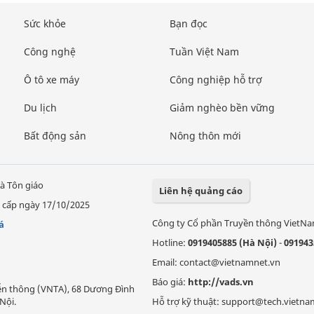
Sức khỏe
Bạn đọc
Công nghệ
Tuần Việt Nam
Ô tô xe máy
Công nghiệp hỗ trợ
Du lịch
Giảm nghèo bền vững
Bất động sản
Nông thôn mới
à Tôn giáo
Liên hệ quảng cáo
 cấp ngày 17/10/2025
Công ty Cổ phần Truyền thông VietN
á
Hotline:
0919405885 (Hà Nội)
-
091943
Email: contact@vietnamnet.vn
Báo giá:
http://vads.vn
Viễn thông (VNTA), 68 Dương Đình
Nội.
Hỗ trợ kỹ thuật: support@tech.vietna