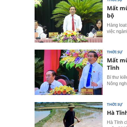
Mất mùa
bộ
Hàng loạt
việc ngàn
THỜI SỰ
Mất mùa
Tĩnh
Bí thư ki
Nông nghi
THỜI SỰ
Hà Tĩn
Hà Tĩnh c