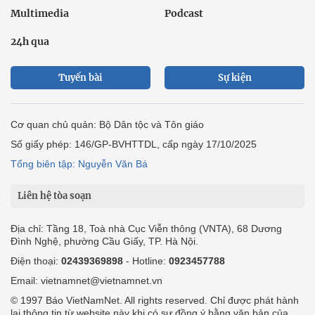
Multimedia
Podcast
24h qua
Tuyến bài
Sự kiện
Cơ quan chủ quản: Bộ Dân tộc và Tôn giáo
Số giấy phép: 146/GP-BVHTTDL, cấp ngày 17/10/2025
Tổng biên tập: Nguyễn Văn Bá
Liên hệ tòa soạn
Địa chỉ: Tầng 18, Toà nhà Cục Viễn thông (VNTA), 68 Dương
Đình Nghệ, phường Cầu Giấy, TP. Hà Nội.
Điện thoại:
02439369898
- Hotline:
0923457788
Email: vietnamnet@vietnamnet.vn
© 1997 Báo VietNamNet. All rights reserved. Chỉ được phát hành
lại thông tin từ website này khi có sự đồng ý bằng văn bản của