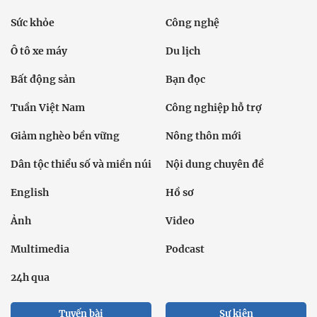
Sức khỏe
Công nghệ
Ô tô xe máy
Du lịch
Bất động sản
Bạn đọc
Tuần Việt Nam
Công nghiệp hỗ trợ
Giảm nghèo bền vững
Nông thôn mới
Dân tộc thiểu số và miền núi
Nội dung chuyên đề
English
Hồ sơ
Ảnh
Video
Multimedia
Podcast
24h qua
Tuyến bài
Sự kiện