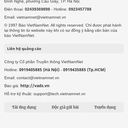
Đình Nghệ, phường Cầu Giấy, TP. Hà Nội.
Điện thoại:
02439369898
- Hotline:
0923457788
Email: vietnamnet@vietnamnet.vn
© 1997 Báo VietNamNet. All rights reserved. Chỉ được phát hành
lại thông tin từ website này khi có sự đồng ý bằng văn bản của
báo VietNamNet.
Liên hệ quảng cáo
Công ty Cổ phần Truyền thông VietNamNet
0919405885 (Hà Nội)
0919435885 (Tp.HCM)
Hotline:
-
Email: contact@vietnamnet.vn
http://vads.vn
Báo giá:
Hỗ trợ kỹ thuật: support@tech.vietnamnet.vn
Tải ứng dụng
Độc giả gửi bài
Tuyển dụng