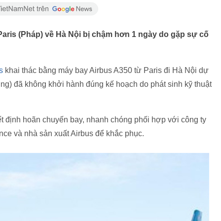
Paris (Pháp) về Hà Nội bị chậm hơn 1 ngày do gặp sự cố
s
khai thác bằng máy bay Airbus A350 từ Paris đi Hà Nội dự
ơng) đã không khởi hành đúng kế hoạch do phát sinh kỹ thuật
ết định hoãn chuyến bay, nhanh chóng phối hợp với công ty
nce và nhà sản xuất Airbus để khắc phục.