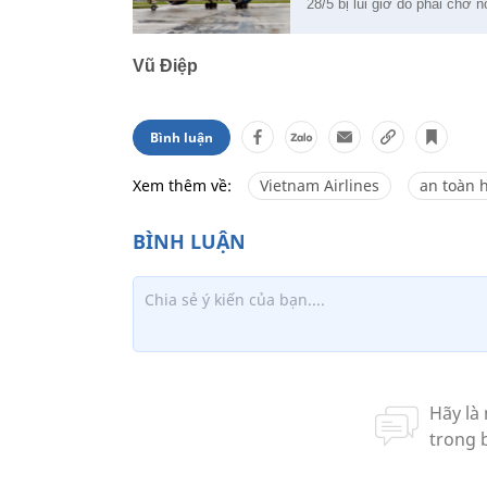
28/5 bị lùi giờ do phải chờ 
Vũ Điệp
Bình luận
Xem thêm về:
Vietnam Airlines
an toàn 