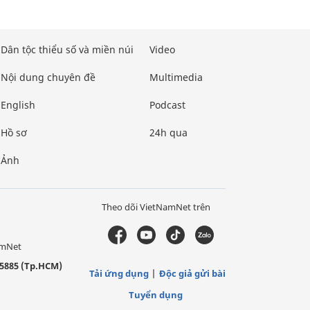
Dân tộc thiểu số và miền núi
Video
Nội dung chuyên đề
Multimedia
English
Podcast
Hồ sơ
24h qua
Ảnh
Theo dõi VietNamNet trên
amNet
5885 (Tp.HCM)
Tải ứng dụng
Độc giả gửi bài
Tuyển dụng