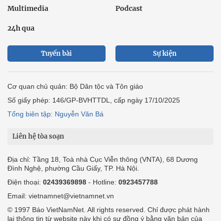
Multimedia
Podcast
24h qua
Tuyến bài
Sự kiện
Cơ quan chủ quản: Bộ Dân tộc và Tôn giáo
Số giấy phép: 146/GP-BVHTTDL, cấp ngày 17/10/2025
Tổng biên tập: Nguyễn Văn Bá
Liên hệ tòa soạn
Địa chỉ: Tầng 18, Toà nhà Cục Viễn thông (VNTA), 68 Dương
Đình Nghệ, phường Cầu Giấy, TP. Hà Nội.
Điện thoại:
02439369898
- Hotline:
0923457788
Email: vietnamnet@vietnamnet.vn
© 1997 Báo VietNamNet. All rights reserved. Chỉ được phát hành
lại thông tin từ website này khi có sự đồng ý bằng văn bản của