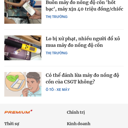
Buôn máy đo nồng độ cồn 'hốt
bạc', máy xịn 40 triệu đồng/chiếc
THỊ TRƯỜNG
Lo bị xử phạt, nhiều người đổ xô
mua máy đo nồng độ cồn
THỊ TRƯỜNG
Có thể đánh lừa máy đo nồng độ
cồn của CSGT không?
Ô TÔ - XE MÁY
Chính trị
Thời sự
Kinh doanh