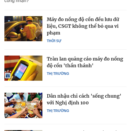
công nhận?
Máy đo nồng độ cồn đều lưu dữ
liệu, CSGT không thể bỏ qua vi
phạm
THỜI SỰ
Tràn lan quảng cáo máy đo nồng
độ cồn 'thần thánh'
THỊ TRƯỜNG
Dân nhậu chỉ cách 'sống chung'
với Nghị định 100
THỊ TRƯỜNG