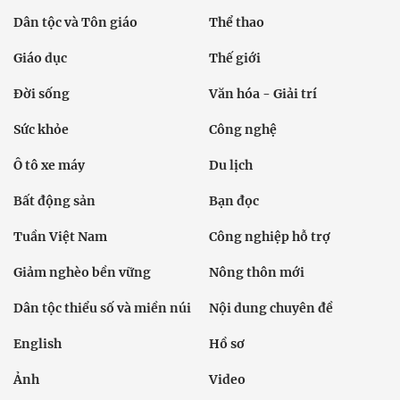
Dân tộc và Tôn giáo
Thể thao
Giáo dục
Thế giới
Đời sống
Văn hóa - Giải trí
Sức khỏe
Công nghệ
Ô tô xe máy
Du lịch
Bất động sản
Bạn đọc
Tuần Việt Nam
Công nghiệp hỗ trợ
Giảm nghèo bền vững
Nông thôn mới
Dân tộc thiểu số và miền núi
Nội dung chuyên đề
English
Hồ sơ
Ảnh
Video