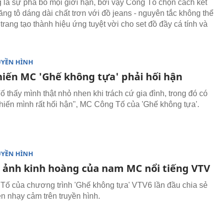
g là sự phá bỏ mọi giới hạn, bởi vậy Công Tố chọn cách kết
ng tô dáng dài chất trơn với đồ jeans - nguyên tắc không thể
 trang tạo thành hiệu ứng tuyệt vời cho set đồ đầy cá tính và
UYỀN HÌNH
hiến MC 'Ghế không tựa' phải hối hận
ố thấy mình thật nhỏ nhen khi trách cứ gia đình, trong đó có
hiến mình rất hối hận", MC Công Tố của 'Ghế không tựa'.
UYỀN HÌNH
 ảnh kinh hoàng của nam MC nổi tiếng VTV
ố của chương trình 'Ghế không tựa' VTV6 lần đầu chia sẻ
n nhạy cảm trên truyền hình.