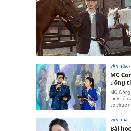
VĂN HÓA - 
MC Côn
đồng t
MC Công 
trình của
có chương
VĂN HÓA - 
Bài học