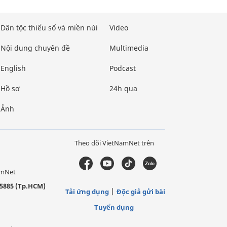
Dân tộc thiểu số và miền núi
Video
Nội dung chuyên đề
Multimedia
English
Podcast
Hồ sơ
24h qua
Ảnh
Theo dõi VietNamNet trên
amNet
5885 (Tp.HCM)
Tải ứng dụng
Độc giả gửi bài
Tuyển dụng