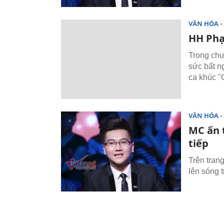
VĂN HÓA - 
HH Phạ
Trong chư
sức bất n
ca khúc "
VĂN HÓA - 
MC ấn 
tiếp
Trên tran
lên sóng 