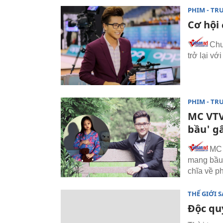
PHIM - TR
Cơ hội
Chư
trở lại v
PHIM - TR
MC VTV
bầu' gâ
MC 
mang bầu'
chĩa về p
THẾ GIỚI 
Độc qu