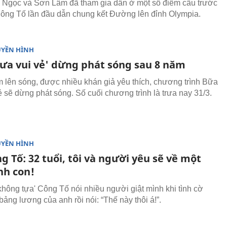
̀n Ngọc và Sơn Lâm đã tham gia dẫn ở một số điểm cầu trước
ông Tố lần đầu dẫn chung kết Đường lên đỉnh Olympia.
UYỀN HÌNH
rưa vui vẻ' dừng phát sóng sau 8 năm
 lên sóng, được nhiều khán giả yêu thích, chương trình
Bữa
ẻ
sẽ dừng phát sóng. Số cuối chương trình là trưa nay 31/3.
UYỀN HÌNH
 Tố: 32 tuổi, tôi và người yêu sẽ về một
nh con!
hông tựa' Công Tố nói nhiều người giật mình khi tình cờ
bảng lương của anh rồi nói: “Thế này thôi á!”.