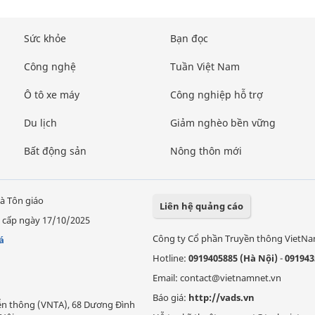
Sức khỏe
Bạn đọc
Công nghệ
Tuần Việt Nam
Ô tô xe máy
Công nghiệp hỗ trợ
Du lịch
Giảm nghèo bền vững
Bất động sản
Nông thôn mới
à Tôn giáo
Liên hệ quảng cáo
 cấp ngày 17/10/2025
Công ty Cổ phần Truyền thông VietN
á
Hotline:
0919405885 (Hà Nội)
-
091943
Email: contact@vietnamnet.vn
Báo giá:
http://vads.vn
Viễn thông (VNTA), 68 Dương Đình