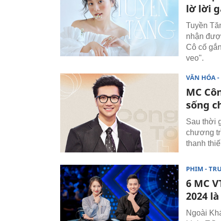
lờ lời 
Tuyền Tăn
nhận được
Cô cố gắn
veo".
VĂN HÓA - 
MC Côn
sống c
Sau thời 
chương tr
thanh thiế
PHIM - TR
6 MC V
2024 là
Ngoài Kh