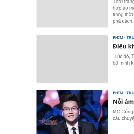
Thời tran
hợp áo mă
trong thời
phá cách.
PHIM - TR
Điều k
"Lúc đó, T
bố mình k
PHIM - TR
Nỗi ám
MC Công T
câu chuyệ