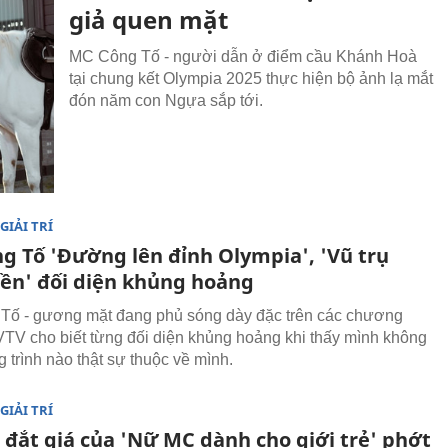
giả quen mặt
MC Công Tố - người dẫn ở điểm cầu Khánh Hoà
tại chung kết Olympia 2025 thực hiện bộ ảnh lạ mắt
đón năm con Ngựa sắp tới.
GIẢI TRÍ
g Tố 'Đường lên đỉnh Olympia', 'Vũ trụ
iền' đối diện khủng hoảng
Tố - gương mặt đang phủ sóng dày đặc trên các chương
 VTV cho biết từng đối diện khủng hoảng khi thấy mình không
 trình nào thật sự thuộc về mình.
GIẢI TRÍ
 đắt giá của 'Nữ MC dành cho giới trẻ' phớt