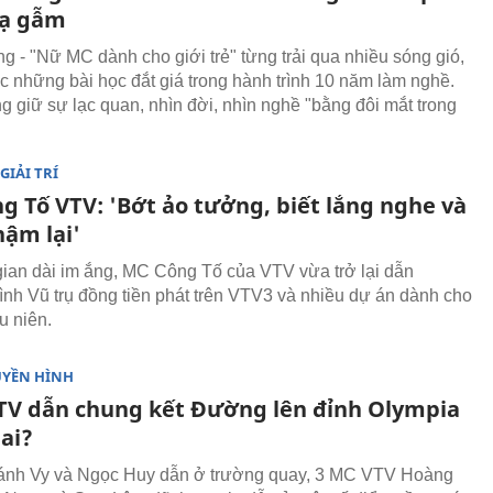
gạ gẫm
g - "Nữ MC dành cho giới trẻ" từng trải qua nhiều sóng gió,
 những bài học đắt giá trong hành trình 10 năm làm nghề.
g giữ sự lạc quan, nhìn đời, nhìn nghề "bằng đôi mắt trong
GIẢI TRÍ
g Tố VTV: 'Bớt ảo tưởng, biết lắng nghe và
hậm lại'
gian dài im ắng, MC Công Tố của VTV vừa trở lại dẫn
ình Vũ trụ đồng tiền phát trên VTV3 và nhiều dự án dành cho
u niên.
UYỀN HÌNH
TV dẫn chung kết Đường lên đỉnh Olympia
 ai?
ánh Vy và Ngọc Huy dẫn ở trường quay, 3 MC VTV Hoàng