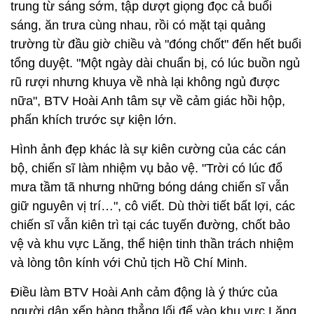
trung từ sáng sớm, tập dượt giọng đọc cả buổi
sáng, ăn trưa cùng nhau, rồi có mặt tại quảng
trường từ đầu giờ chiều và "đóng chốt" đến hết buổi
tổng duyệt. "Một ngày dài chuẩn bị, có lúc buồn ngủ
rũ rượi nhưng khuya về nhà lại không ngủ được
nữa", BTV Hoài Anh tâm sự về cảm giác hồi hộp,
phấn khích trước sự kiện lớn.
Hình ảnh đẹp khác là sự kiên cường của các cán
bộ, chiến sĩ làm nhiệm vụ bảo vệ. "Trời có lúc đổ
mưa tầm tã nhưng những bóng dáng chiến sĩ vẫn
giữ nguyên vị trí…", cô viết. Dù thời tiết bất lợi, các
chiến sĩ vẫn kiên trì tại các tuyến đường, chốt bảo
vệ và khu vực Lăng, thể hiện tinh thần trách nhiệm
và lòng tôn kính với Chủ tịch Hồ Chí Minh.
Điều làm BTV Hoài Anh cảm động là ý thức của
người dân xếp hàng thẳng lối để vào khu vực Lăng.