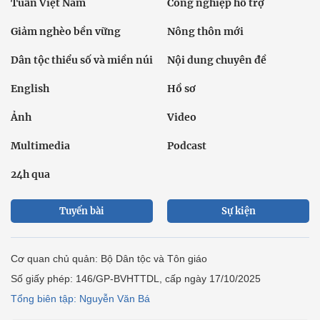
Tuần Việt Nam
Công nghiệp hỗ trợ
Giảm nghèo bền vững
Nông thôn mới
Dân tộc thiểu số và miền núi
Nội dung chuyên đề
English
Hồ sơ
Ảnh
Video
Multimedia
Podcast
24h qua
Tuyến bài
Sự kiện
Cơ quan chủ quản: Bộ Dân tộc và Tôn giáo
Số giấy phép: 146/GP-BVHTTDL, cấp ngày 17/10/2025
Tổng biên tập: Nguyễn Văn Bá