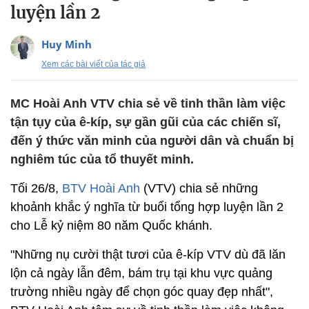
luyện lần 2
Huy Minh
Xem các bài viết của tác giả
MC Hoài Anh VTV chia sẻ về tinh thần làm việc
tận tụy của ê-kíp, sự gần gũi của các chiến sĩ,
đến ý thức văn minh của người dân và chuẩn bị
nghiêm túc của tổ thuyết minh.
Tối 26/8,
BTV Hoài Anh
(VTV) chia sẻ những
khoảnh khắc ý nghĩa từ buổi tổng hợp luyện lần 2
cho Lễ kỷ niệm 80 năm Quốc khánh.
"Những nụ cười thật tươi của ê-kíp VTV dù đã lăn
lộn cả ngày lẫn đêm, bám trụ tại khu vực quảng
trường nhiều ngày để chọn góc quay đẹp nhất",