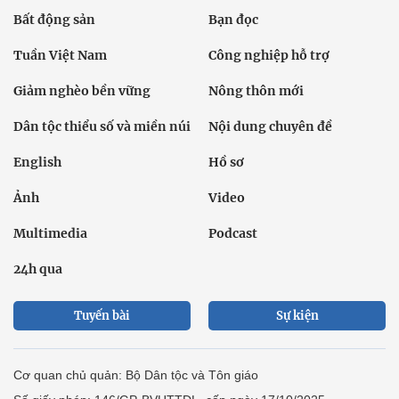
Bất động sản
Bạn đọc
Tuần Việt Nam
Công nghiệp hỗ trợ
Giảm nghèo bền vững
Nông thôn mới
Dân tộc thiểu số và miền núi
Nội dung chuyên đề
English
Hồ sơ
Ảnh
Video
Multimedia
Podcast
24h qua
Tuyến bài
Sự kiện
Cơ quan chủ quản: Bộ Dân tộc và Tôn giáo