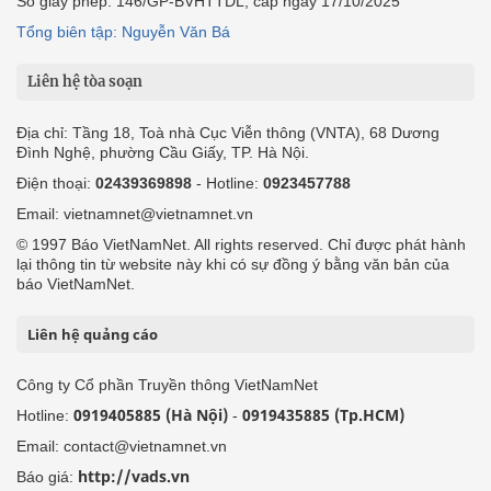
Số giấy phép: 146/GP-BVHTTDL, cấp ngày 17/10/2025
Tổng biên tập: Nguyễn Văn Bá
Liên hệ tòa soạn
Địa chỉ: Tầng 18, Toà nhà Cục Viễn thông (VNTA), 68 Dương
Đình Nghệ, phường Cầu Giấy, TP. Hà Nội.
Điện thoại:
02439369898
- Hotline:
0923457788
Email: vietnamnet@vietnamnet.vn
© 1997 Báo VietNamNet. All rights reserved. Chỉ được phát hành
lại thông tin từ website này khi có sự đồng ý bằng văn bản của
báo VietNamNet.
Liên hệ quảng cáo
Công ty Cổ phần Truyền thông VietNamNet
0919405885 (Hà Nội)
0919435885 (Tp.HCM)
Hotline:
-
Email: contact@vietnamnet.vn
http://vads.vn
Báo giá: