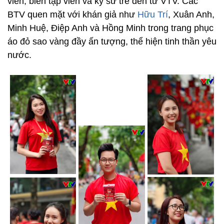
viên, biên tập viên và kỹ sư trẻ đến từ VTV. Các
BTV quen mặt với khán giả như
Hữu Trí
, Xuân Anh,
Minh Huệ, Điệp Anh và Hồng Minh trong trang phục
áo đỏ sao vàng đầy ấn tượng, thể hiện tinh thần yêu
nước.