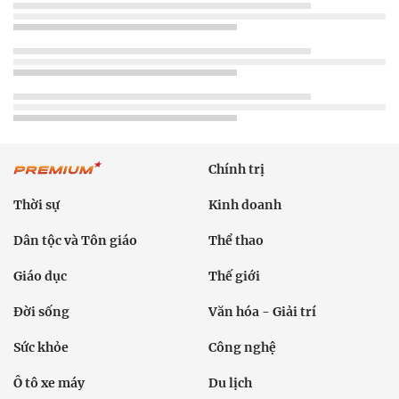
Chính trị
Thời sự
Kinh doanh
Dân tộc và Tôn giáo
Thể thao
Giáo dục
Thế giới
Đời sống
Văn hóa - Giải trí
Sức khỏe
Công nghệ
Ô tô xe máy
Du lịch