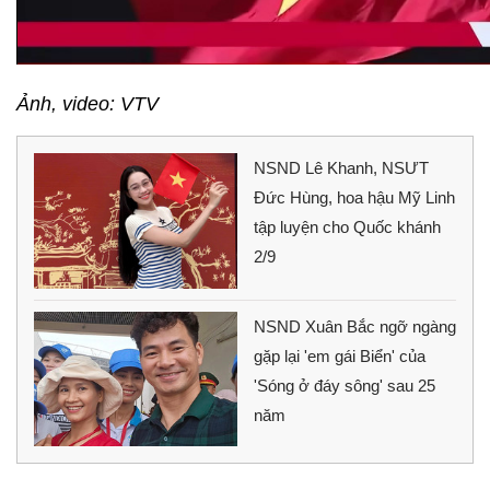
Ảnh, video: VTV
NSND Lê Khanh, NSƯT
Đức Hùng, hoa hậu Mỹ Linh
tập luyện cho Quốc khánh
2/9
NSND Xuân Bắc ngỡ ngàng
gặp lại 'em gái Biển' của
'Sóng ở đáy sông' sau 25
năm