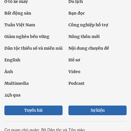
Ô tô xe máy
Du lịch
Bất động sản
Bạn đọc
Tuần Việt Nam
Công nghiệp hỗ trợ
Giảm nghèo bền vững
Nông thôn mới
Dân tộc thiểu số và miền núi
Nội dung chuyên đề
English
Hồ sơ
Ảnh
Video
Multimedia
Podcast
24h qua
Tuyến bài
Sự kiện
Cơ quan chủ quản: Bộ Dân tộc và Tôn giáo