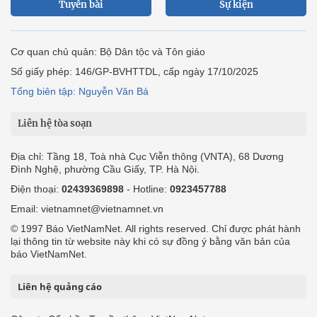
Tuyến bài
Sự kiện
Cơ quan chủ quản: Bộ Dân tộc và Tôn giáo
Số giấy phép: 146/GP-BVHTTDL, cấp ngày 17/10/2025
Tổng biên tập: Nguyễn Văn Bá
Liên hệ tòa soạn
Địa chỉ: Tầng 18, Toà nhà Cục Viễn thông (VNTA), 68 Dương
Đình Nghệ, phường Cầu Giấy, TP. Hà Nội.
Điện thoại:
02439369898
- Hotline:
0923457788
Email: vietnamnet@vietnamnet.vn
© 1997 Báo VietNamNet. All rights reserved. Chỉ được phát hành
lại thông tin từ website này khi có sự đồng ý bằng văn bản của
báo VietNamNet.
Liên hệ quảng cáo