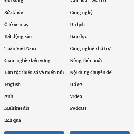
Đời sống
Văn hóa - Giải trí
Sức khỏe
Công nghệ
Ô tô xe máy
Du lịch
Bất động sản
Bạn đọc
Tuần Việt Nam
Công nghiệp hỗ trợ
Giảm nghèo bền vững
Nông thôn mới
Dân tộc thiểu số và miền núi
Nội dung chuyên đề
English
Hồ sơ
Ảnh
Video
Multimedia
Podcast
24h qua