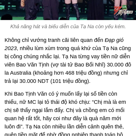
Khả năng hát và biểu diễn của Tạ Na còn yếu kém.
Không chỉ vướng tranh cãi liên quan đến
Đạp gió
2023
, nhiều lùm xùm trong quá khứ của Tạ Na cũng
bị công chúng nhắc lại. Tạ Na từng vay tiền nữ diễn
viên Bao Văn Tịnh (vợ tài tử Bao Bối Nhĩ) 30.000 đô
la Australia (khoảng hơn 468 triệu đồng) nhưng chỉ
trả lại 30.000 NDT (101 triệu đồng).
Khi Bao Tịnh Văn có ý muốn lấy lại số tiền còn
thiếu, nữ MC lại tỏ thái độ khó chịu: “Chị mà là em
chị sẽ thấy ngại lắm đấy. Chị và chồng em có mối
quan hệ rất tốt, hãy coi như đây là quà năm mới
luôn đi”. Tạ Na còn nhiều lần diễn cảnh quên thẻ,
quên tiền mặt để nhờ đồng nghiệp thanh toán hộ