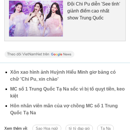
Đội Chi Pu diễn 'See tình'
giành điểm cao nhất
show Trung Quốc
Xôn xao hình ảnh Huỳnh Hiểu Minh giơ bảng có
chữ 'Chi Pu, xin chào'
MC số 1 Trung Quốc Tạ Na sốc vì bị tố quỵt tiền, keo
kiệt
Hôn nhân viên mãn của vợ chồng MC số 1 Trung
Quốc Tạ Na
Xem thêm về:
Sao Hoa ngữ
tỷ tỷ đạp gió
Tạ Na