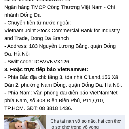
Ngân hàng TMCP Công Thương Việt Nam - Chi
nhánh Đống Đa
- Chuyển tiền từ nước ngoài:
Vietnam Joint Stock Commercial Bank for Industry
and Trade, Dong Da Branch
- Address: 183 Nguyễn Lương Bằng, quận Đống
Đa, Hà Nội
- Swift code: ICBVVNVX126
3. Hoặc trực tiếp báo VietNamNet:
- Phía Bắc địa chỉ: tầng 3, tòa nhà C’Land,156 Xã
Đàn 2, phường Nam Đồng, quận Đống Đa, Hà Nội.
- Phía Nam: Văn phòng đại diện báo VietNamNet
phía Nam, số 408 Điện Biên Phủ, P11,Q10,
TP.HCM. SĐT: 08 3818 1436.
Cha tai nạn vỡ sọ não, hai con thơ
lo sợ chờ trong vô vọng