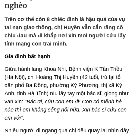
nghèo
Trên cơ thể còn 8 chiếc đinh là hậu quả của vụ
tai nạn giao thông, chị Huyền vẫn cắn răng cố
chịu đau mà đi khắp nơi xin mọi người cứu lấy
tính mạng con trai mình.
Gia đình bất hạnh
Giữa hành lang Khoa Nhi, Bệnh viện K Tân Triều
(Hà Nội), chị Hoàng Thị Huyền (42 tuổi, trú tại tổ
dân phố Ba Đồng, phường Kỳ Phương, thị xã Kỳ
Anh, tỉnh Hà Tĩnh) níu lấy tay một bác sĩ, giọng như
van xin: "
Bác ơi, cứu con em đi! Con có mệnh hệ
nào thì em không sống nổi nữa. Xin bác sĩ cứu con
em với
".
Nhiều người đi ngang qua chị đều quay lại nhìn đầy