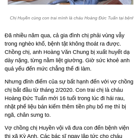
Chị Huyền cùng con trai mình là cháu Hoàng Đức Tuấn tại bệnh v
Đã nhiều năm qua, cả gia đình chị phải vùng vẫy
trong nghèo khổ, bệnh tật không thoát ra được.
Chồng chị, anh Hoàng Văn Chung bị xuất huyết dạ
dày nặng, từng nằm liệt giường. Giờ sức khoẻ anh
quá yếu đến mức chẳng thể đi làm.
Nhưng đỉnh điểm của sự bất hạnh đến với vợ chồng
chị bắt đầu từ tháng 2/2020. Con trai chị là cháu
Hoàng Đức Tuấn mới 16 tuổi trong lúc đi hái rau,
nhặt phế liệu bán kiếm thêm tiền phụ bố mẹ thì bị
ngã, chân sưng to.
Vợ chồng chị Huyền vội vã đưa con đến bệnh viện
thị xã Kỳ Anh. Các bác sĩ ngay lập tức cho cháu