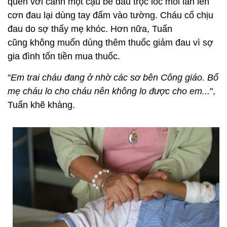
quen với cảnh một cậu bé đầu trọc lốc mỗi lần lên
cơn đau lại dùng tay đấm vào tường. Cháu cố chịu
đau do sợ thấy mẹ khóc. Hơn nữa, Tuấn
cũng không muốn dùng thêm thuốc giảm đau vì sợ
gia đình tốn tiền mua thuốc.
"
Em trai cháu đang ở nhờ các sơ bên Công giáo. Bố
mẹ cháu lo cho cháu nên không lo được cho em...
",
Tuấn khẽ khàng.