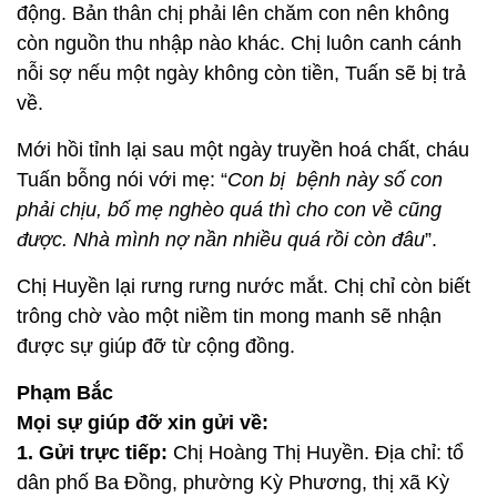
động. Bản thân chị phải lên chăm con nên không
còn nguồn thu nhập nào khác. Chị luôn canh cánh
nỗi sợ nếu một ngày không còn tiền, Tuấn sẽ bị trả
về.
Mới hồi tỉnh lại sau một ngày truyền hoá chất, cháu
Tuấn bỗng nói với mẹ: “
Con bị bệnh này số con
phải chịu, bố mẹ nghèo quá thì cho con về cũng
được. Nhà mình nợ nần nhiều quá rồi còn đâu
”.
Chị Huyền lại rưng rưng nước mắt. Chị chỉ còn biết
trông chờ vào một niềm tin mong manh sẽ nhận
được sự giúp đỡ từ cộng đồng.
Phạm Bắc
Mọi sự giúp đỡ xin gửi về:
1. Gửi trực tiếp:
Chị Hoàng Thị Huyền. Địa chỉ: tổ
dân phố Ba Đồng, phường Kỳ Phương, thị xã Kỳ