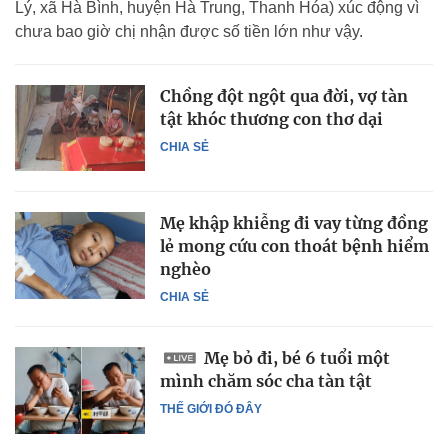
Lý, xã Hà Bình, huyện Hà Trung, Thanh Hóa) xúc động vì
chưa bao giờ chị nhận được số tiền lớn như vậy.
Chồng đột ngột qua đời, vợ tàn
tật khóc thương con thơ dại
CHIA SẺ
Mẹ khập khiễng đi vay từng đồng
lẻ mong cứu con thoát bệnh hiểm
nghèo
CHIA SẺ
Mẹ bỏ đi, bé 6 tuổi một
mình chăm sóc cha tàn tật
THẾ GIỚI ĐÓ ĐÂY