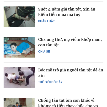
Suốt 4 năm giả tàn tật, xin ăn
kiếm tiền mua ma tuý
PHÁP LUẬT
Cha ung thư, mẹ viêm khớp mãn,
con tàn tật
CHIA SẺ
Bóc mẽ trò giả người tàn tật để ăn
xin
THẾ GIỚI ĐÓ ĐÂY
Chồng tàn tật ôm con khóc vì
không có tiền chạy chữa cho vợ