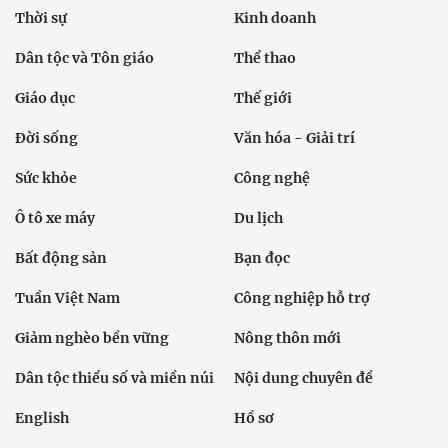
Thời sự
Kinh doanh
Dân tộc và Tôn giáo
Thể thao
Giáo dục
Thế giới
Đời sống
Văn hóa - Giải trí
Sức khỏe
Công nghệ
Ô tô xe máy
Du lịch
Bất động sản
Bạn đọc
Tuần Việt Nam
Công nghiệp hỗ trợ
Giảm nghèo bền vững
Nông thôn mới
Dân tộc thiểu số và miền núi
Nội dung chuyên đề
English
Hồ sơ