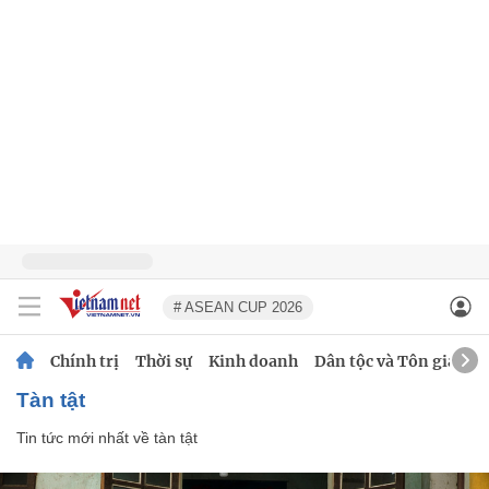
# ASEAN CUP 2026
Chính trị
Thời sự
Kinh doanh
Dân tộc và Tôn giáo
tàn tật
Tin tức mới nhất về
tàn tật